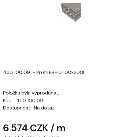
5
hvězdiček.
450 100 091 - Profil BR-10 100x200L
Položka byla vyprodána…
Kód:
450 100 091
Dostupnost
Na dotaz
6 574 CZK
/ m