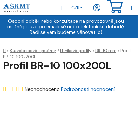
Přejít
Hledat
NÁKU
CZK
na
obsah
KOŠÍ
Osobní odběr nebo konzultace na provozovně jsou
možné pouze po emailové nebo telefonické dohodě.
Rádi se vám budeme věnovat :o)
Domů
/
Stavebnicové systémy
/
Hliníkové profily
/
BR-10 mm
/
Profil
BR-10 100x200L
Profil BR-10 100x200L
Průměrné
Neohodnoceno
Podrobnosti hodnocení
hodnocení
produktu
je
0,0
z