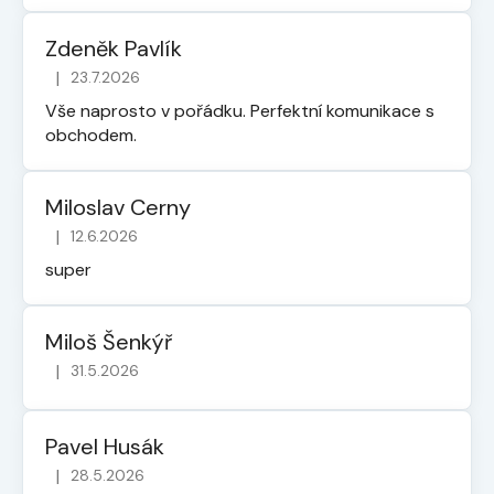
Zdeněk Pavlík
|
23.7.2026
Hodnocení obchodu je 5 z 5 hvězdiček.
Vše naprosto v pořádku. Perfektní komunikace s
obchodem.
Miloslav Cerny
|
12.6.2026
Hodnocení obchodu je 5 z 5 hvězdiček.
super
Miloš Šenkýř
|
31.5.2026
Hodnocení obchodu je 5 z 5 hvězdiček.
Pavel Husák
|
28.5.2026
Hodnocení obchodu je 5 z 5 hvězdiček.