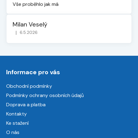
Vše proběhlo jak má
Milan Veselý
|
6.5.2026
Hodnocení obchodu je 5 z 5 hvězdiček.
Z
á
Informace pro vás
p
a
Obchodní podmínky
t
Podmínky ochrany osobních údajů
í
Doprava a platba
Kontakty
Ke stažení
O nás