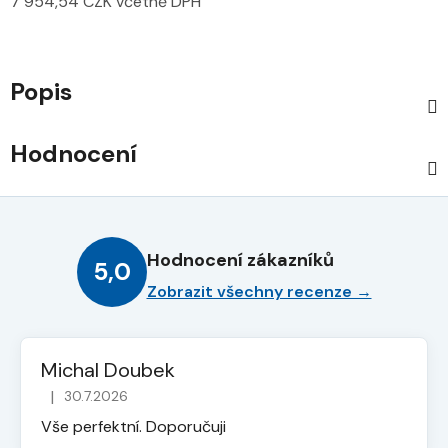
7 954,54 CZK včetně DPH
Měrná cena:
Popis
Hodnocení
Hodnocení zákazníků
5,0
Zobrazit všechny recenze →
Michal Doubek
|
30.7.2026
Hodnocení obchodu je 5 z 5 hvězdiček.
Vše perfektní. Doporučuji