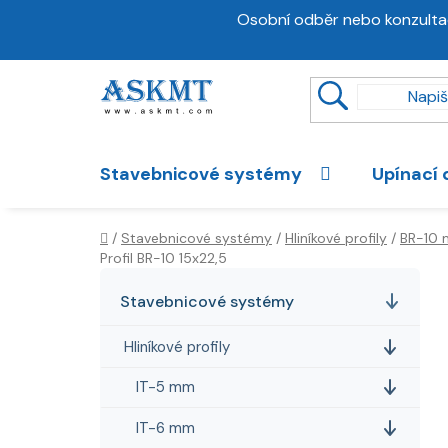
Přejít
Osobní odběr nebo konzulta
na
obsah
Stavebnicové systémy
Upínací 
Domů
/
Stavebnicové systémy
/
Hliníkové profily
/
BR-10
Profil BR-10 15x22,5
P
K
Přeskočit
a
kategorie
o
Stavebnicové systémy
t
s
e
Hliníkové profily
t
g
r
o
IT-5 mm
a
r
IT-6 mm
i
n