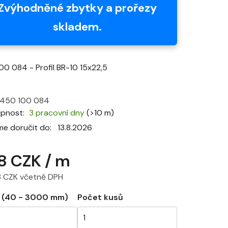
je
Zvýhodněné zbytky a prořezy
0,0
skladem.
z
5
hvězdiček.
00 084 - Profil BR-10 15x22,5
450 100 084
upnost
3 pracovní dny
(>10 m)
e doručit do:
13.8.2026
8 CZK
/ m
8 CZK včetně DPH
 cena:
a (40 - 3000 mm)
Počet kusů