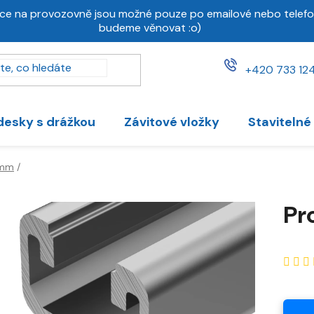
ce na provozovně jsou možné pouze po emailové nebo telefo
budeme věnovat :o)
+420 733 124
desky s drážkou
Závitové vložky
Stavitelné
 mm
/
Pr