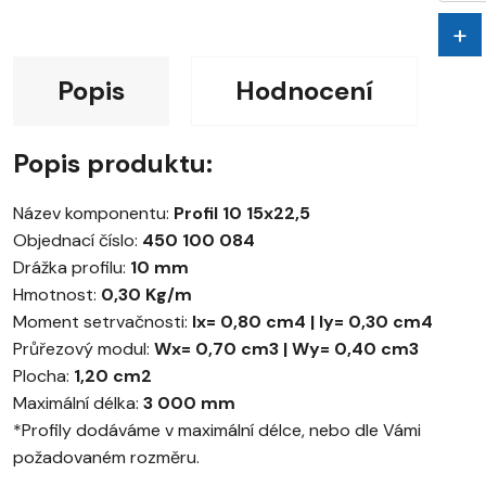
+
Popis
Hodnocení
Popis produktu:
Název komponentu:
Profil 10 15x22,5
Objednací číslo:
450 100 084
Drážka profilu:
10 mm
Hmotnost:
0,30 Kg/m
Moment setrvačnosti:
Ix= 0,80 cm4 | Iy= 0,30 cm4
Průřezový modul:
Wx= 0,70 cm3 | Wy= 0,40 cm3
Plocha:
1,20 cm2
Maximální délka:
3 000 mm
*Profily dodáváme v maximální délce, nebo dle Vámi
požadovaném rozměru.