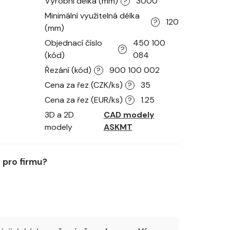
Výrobní délka (mm)
3000
?
Minimální využitelná délka
120
?
(mm)
Objednací číslo
450 100
?
(kód)
084
Řezání (kód)
900 100 002
?
Cena za řez (CZK/ks)
35
?
Cena za řez (EUR/ks)
1.25
?
3D a 2D
CAD modely
modely
ASKMT
pro firmu?