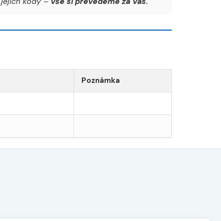
jejich kódy –
vše si převedeme za Vás.
Poznámka