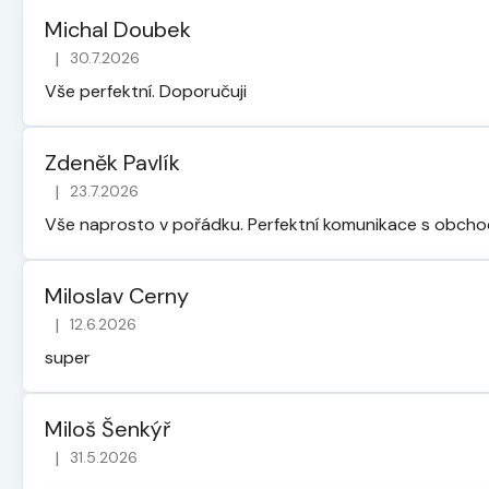
Michal Doubek
|
30.7.2026
Hodnocení obchodu je 5 z 5 hvězdiček.
Vše perfektní. Doporučuji
Zdeněk Pavlík
|
23.7.2026
Hodnocení obchodu je 5 z 5 hvězdiček.
Vše naprosto v pořádku. Perfektní komunikace s obch
Miloslav Cerny
|
12.6.2026
Hodnocení obchodu je 5 z 5 hvězdiček.
super
Miloš Šenkýř
|
31.5.2026
Hodnocení obchodu je 5 z 5 hvězdiček.