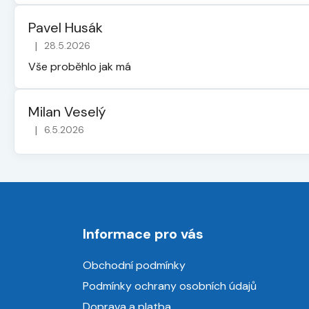
Pavel Husák
|
28.5.2026
Hodnocení obchodu je 5 z 5 hvězdiček.
Vše proběhlo jak má
Milan Veselý
|
6.5.2026
Hodnocení obchodu je 5 z 5 hvězdiček.
Z
á
Informace pro vás
p
a
Obchodní podmínky
t
Podmínky ochrany osobních údajů
í
Doprava a platba