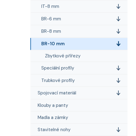
e
n
IT-8 mm
í
p
BR-6 mm
a
BR-8 mm
n
e
BR-10 mm
l
Zbytkové přířezy
Speciální profily
Trubkové profily
Spojovací materiál
Klouby a panty
Madla a zámky
Stavitelné nohy