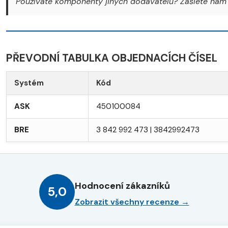
Používáte komponenty jiných dodavatelů? Zašlete nám 
PŘEVODNÍ TABULKA OBJEDNACÍCH ČÍSEL
Systém
Kód
ASK
450100084
BRE
3 842 992 473 | 3842992473
Hodnocení zákazníků
5,0
Zobrazit všechny recenze →