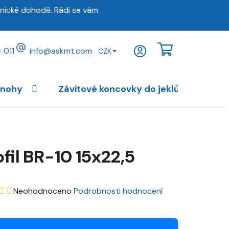
nické dohodě. Rádi se vám
 011
info
@
askmt.com
CZK
NÁKUPNÍ
KOŠÍK
 nohy
Závitové koncovky do jeklů
Vybav
ofil BR-10 15x22,5
Průměrné
Neohodnoceno
Podrobnosti hodnocení
hodnocení
produktu