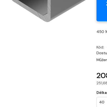
450 1
Kód:
Dost
Můžem
20
251,6
Měrná
Délk