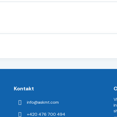
Kontakt
O
V
info
@
askmt.com
i
s
+420 476 700 494