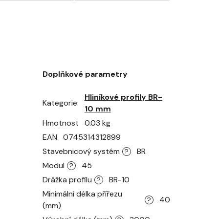
Doplňkové parametry
Hliníkové profily BR-
Kategorie
10 mm
Hmotnost
0.03 kg
EAN
0745314312899
Stavebnicový systém
BR
?
Modul
45
?
Drážka profilu
BR-10
?
Minimální délka přířezu
40
?
(mm)