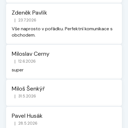
Zdeněk Pavlík
|
23.7.2026
Hodnocení obchodu je 5 z 5 hvězdiček.
Vše naprosto v pořádku. Perfektní komunikace s
obchodem.
Miloslav Cerny
|
12.6.2026
Hodnocení obchodu je 5 z 5 hvězdiček.
super
Miloš Šenkýř
|
31.5.2026
Hodnocení obchodu je 5 z 5 hvězdiček.
Pavel Husák
|
28.5.2026
Hodnocení obchodu je 5 z 5 hvězdiček.