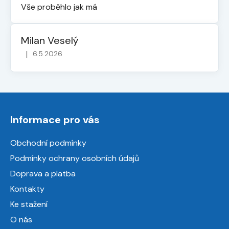
Vše proběhlo jak má
Milan Veselý
|
6.5.2026
Hodnocení obchodu je 5 z 5 hvězdiček.
Z
á
Informace pro vás
p
a
Obchodní podmínky
t
Podmínky ochrany osobních údajů
í
Doprava a platba
Kontakty
Ke stažení
O nás