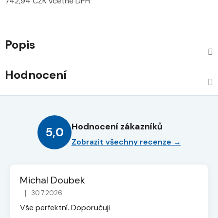
742,94 CZK včetně DPH
Měrná cena:
Popis
Hodnocení
Hodnocení zákazníků
5,0
Zobrazit všechny recenze →
Michal Doubek
|
30.7.2026
Hodnocení obchodu je 5 z 5 hvězdiček.
Vše perfektní. Doporučuji