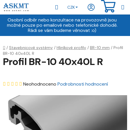
Přejít
Hledat
NÁKU
CZK
na
obsah
KOŠÍ
Osobní odběr nebo konzultace na provozovně jsou
možné pouze po emailové nebo telefonické dohodě.
Rádi se vám budeme věnovat :o)
Domů
/
Stavebnicové systémy
/
Hliníkové profily
/
BR-10 mm
/
Profil
BR-10 40x40L R
Profil BR-10 40x40L R
Průměrné
Neohodnoceno
Podrobnosti hodnocení
hodnocení
produktu
je
0,0
z