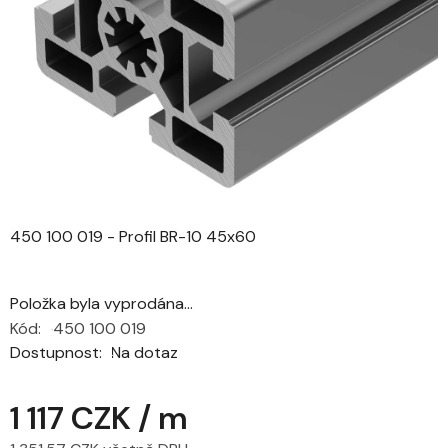
5
hvězdiček.
450 100 019 - Profil BR-10 45x60
Položka byla vyprodána…
Kód:
450 100 019
Dostupnost
Na dotaz
1 117 CZK
/ m