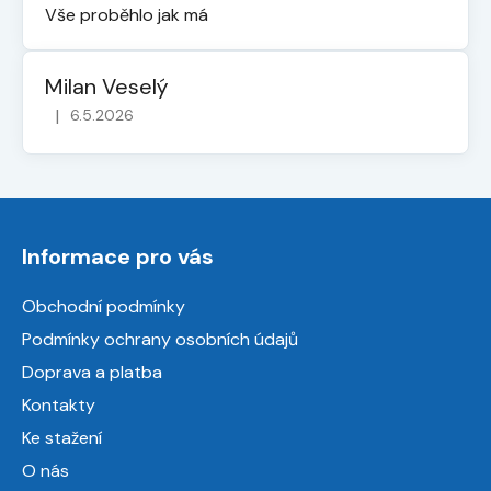
Vše proběhlo jak má
Milan Veselý
|
6.5.2026
Hodnocení obchodu je 5 z 5 hvězdiček.
Z
á
Informace pro vás
p
a
Obchodní podmínky
t
Podmínky ochrany osobních údajů
í
Doprava a platba
Kontakty
Ke stažení
O nás