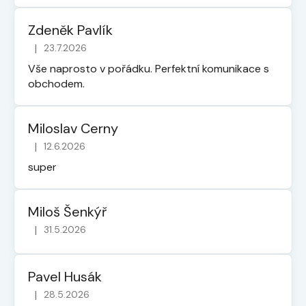
Zdeněk Pavlík
|
23.7.2026
Hodnocení obchodu je 5 z 5 hvězdiček.
Vše naprosto v pořádku. Perfektní komunikace s
obchodem.
Miloslav Cerny
|
12.6.2026
Hodnocení obchodu je 5 z 5 hvězdiček.
super
Miloš Šenkýř
|
31.5.2026
Hodnocení obchodu je 5 z 5 hvězdiček.
Pavel Husák
|
28.5.2026
Hodnocení obchodu je 5 z 5 hvězdiček.