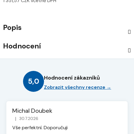
1 351,57 CZK včetně DPH
Měrná cena:
Popis
Hodnocení
Hodnocení zákazníků
5,0
Zobrazit všechny recenze →
Michal Doubek
|
30.7.2026
Hodnocení obchodu je 5 z 5 hvězdiček.
Vše perfektní. Doporučuji