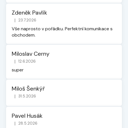
Zdeněk Pavlík
|
23.7.2026
Hodnocení obchodu je 5 z 5 hvězdiček.
Vše naprosto v pořádku. Perfektní komunikace s
obchodem.
Miloslav Cerny
|
12.6.2026
Hodnocení obchodu je 5 z 5 hvězdiček.
super
Miloš Šenkýř
|
31.5.2026
Hodnocení obchodu je 5 z 5 hvězdiček.
Pavel Husák
|
28.5.2026
Hodnocení obchodu je 5 z 5 hvězdiček.