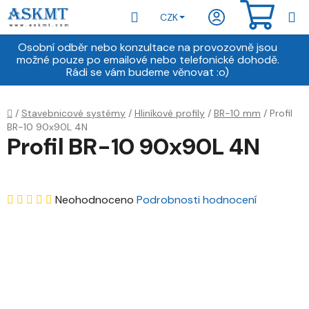
Přejít
Hledat
NÁKU
CZK
na
obsah
KOŠÍ
Osobní odběr nebo konzultace na provozovně jsou
možné pouze po emailové nebo telefonické dohodě.
Rádi se vám budeme věnovat :o)
Domů
/
Stavebnicové systémy
/
Hliníkové profily
/
BR-10 mm
/
Profil
BR-10 90x90L 4N
Profil BR-10 90x90L 4N
Průměrné
Neohodnoceno
Podrobnosti hodnocení
hodnocení
produktu
je
0,0
z