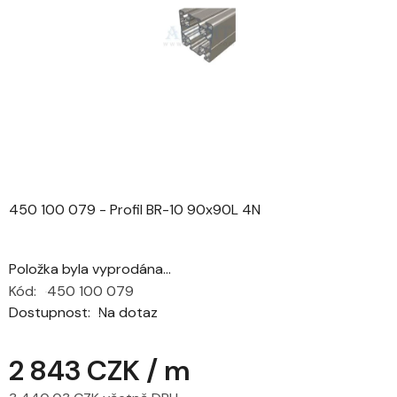
5
hvězdiček.
450 100 079 - Profil BR-10 90x90L 4N
Položka byla vyprodána…
Kód:
450 100 079
Dostupnost
Na dotaz
2 843 CZK
/ m