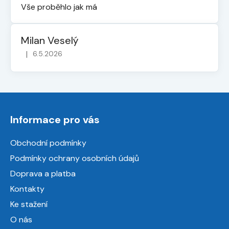
Vše proběhlo jak má
Milan Veselý
|
6.5.2026
Hodnocení obchodu je 5 z 5 hvězdiček.
Z
á
Informace pro vás
p
a
Obchodní podmínky
t
Podmínky ochrany osobních údajů
í
Doprava a platba
Kontakty
Ke stažení
O nás