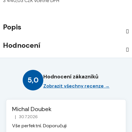
3 440,03 CZK včetně DPH
Měrná cena:
Popis
Hodnocení
Hodnocení zákazníků
5,0
Zobrazit všechny recenze →
Michal Doubek
|
30.7.2026
Hodnocení obchodu je 5 z 5 hvězdiček.
Vše perfektní. Doporučuji