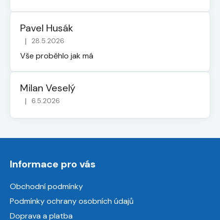
Pavel Husák
|
28.5.2026
Hodnocení obchodu je 5 z 5 hvězdiček.
Vše proběhlo jak má
Milan Veselý
|
6.5.2026
Hodnocení obchodu je 5 z 5 hvězdiček.
Z
á
Informace pro vás
p
a
Obchodní podmínky
t
Podmínky ochrany osobních údajů
í
Doprava a platba