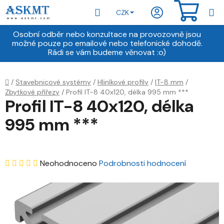
Přejít
Hledat
NÁKU
CZK
na
obsah
KOŠÍ
Osobní odběr nebo konzultace na provozovně jsou
možné pouze po emailové nebo telefonické dohodě.
Rádi se vám budeme věnovat :o)
Domů
/
Stavebnicové systémy
/
Hliníkové profily
/
IT-8 mm
/
Zbytkové přířezy
/
Profil IT-8 40x120, délka 995 mm ***
Profil IT-8 40x120, délka
995 mm ***
Průměrné
Neohodnoceno
Podrobnosti hodnocení
hodnocení
produktu
je
0,0