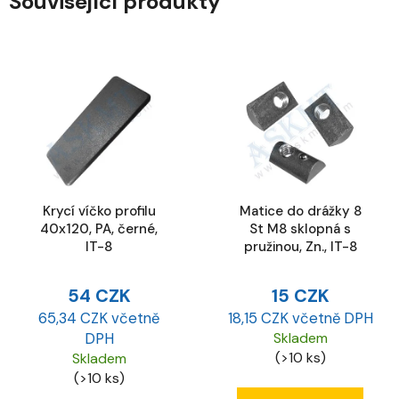
Související produkty
Krycí víčko profilu
Matice do drážky 8
40x120, PA, černé,
St M8 sklopná s
IT-8
pružinou, Zn., IT-8
54 CZK
15 CZK
65,34 CZK včetně
18,15 CZK včetně DPH
DPH
Skladem
(>10 ks)
Skladem
(>10 ks)