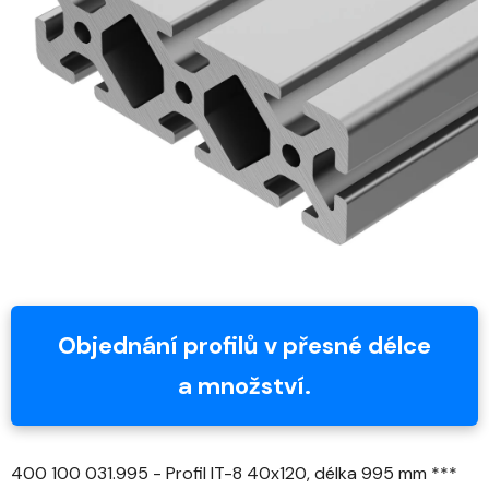
z
5
hvězdiček.
Objednání profilů v přesné délce
a množství.
400 100 031.995 - Profil IT-8 40x120, délka 995 mm ***