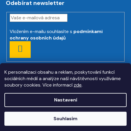
Odebírat newsletter
Vložením e-mailu souhlasíte s
podmínkami
ochrany osobních údajů
PŘIHLÁSIT
SE
K personalizaci obsahu a reklam, poskytování funkcí
sociálních médií a analýze naší návštěvnosti využíváme
soubory cookies. Více informací
zde
.
Nastavení
Vytvořil Shoptet
Souhlasím
Copyright 2026
askmt.com
. Všechna práva
vyhrazena.
Upravit nastavení cookies