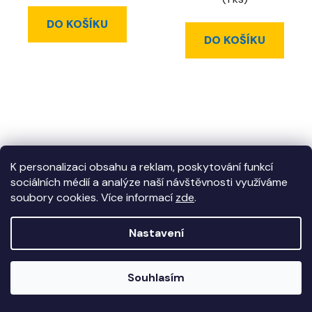
DO KOŠÍKU
DO KOŠÍKU
K personalizaci obsahu a reklam, poskytování funkcí
sociálních médií a analýze naší návštěvnosti využíváme
soubory cookies. Více informací
zde
.
Profil IT-8 40x40 L
Profil IT-8 40x40 L
Nastavení
černý, délka 945 mm
černý, délka 995 mm
***
Souhlasím
546 CZK
577 CZK
/ ks
/ ks
660,66 CZK včetně
698,17 CZK včetně