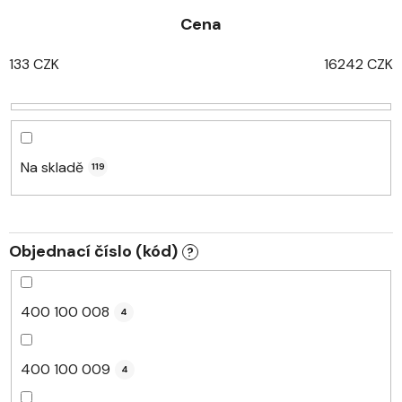
z
Cena
e
n
133
CZK
16242
CZK
í
p
r
o
d
Na skladě
119
u
k
t
Objednací číslo (kód)
?
ů
400 100 008
4
400 100 009
4