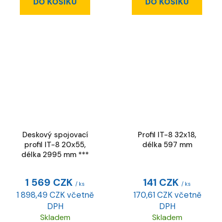
DO KOŠÍKU
DO KOŠÍKU
Deskový spojovací
Profil IT-8 32x18,
profil IT-8 20x55,
délka 597 mm
délka 2995 mm ***
1 569 CZK
141 CZK
/ ks
/ ks
1 898,49 CZK včetně
170,61 CZK včetně
DPH
DPH
Skladem
Skladem