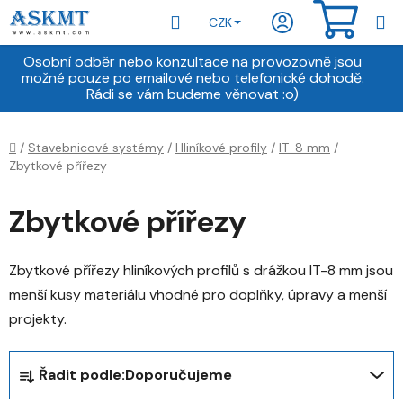
Přejít
Hledat
NÁKU
CZK
na
obsah
KOŠÍ
Osobní odběr nebo konzultace na provozovně jsou
možné pouze po emailové nebo telefonické dohodě.
Rádi se vám budeme věnovat :o)
Domů
/
Stavebnicové systémy
/
Hliníkové profily
/
IT-8 mm
/
Zbytkové přířezy
Zbytkové přířezy
Zbytkové přířezy hliníkových profilů s drážkou IT-8 mm jsou
menší kusy materiálu vhodné pro doplňky, úpravy a menší
projekty.
Ř
Řadit podle:
Doporučujeme
a