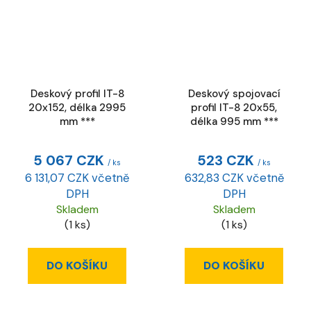
Deskový profil IT-8
Deskový spojovací
20x152, délka 2995
profil IT-8 20x55,
mm ***
délka 995 mm ***
5 067 CZK
523 CZK
/ ks
/ ks
6 131,07 CZK včetně
632,83 CZK včetně
DPH
DPH
Skladem
Skladem
(1 ks)
(1 ks)
DO KOŠÍKU
DO KOŠÍKU