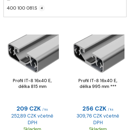
400 100 081.S
4
V
ý
p
i
s
p
r
Profil IT-8 16x40 E,
Profil IT-8 16x40 E,
o
délka 815 mm
délka 995 mm ***
d
u
k
209 CZK
256 CZK
/ ks
/ ks
t
252,89 CZK včetně
309,76 CZK včetně
ů
DPH
DPH
Skladem
Skladem