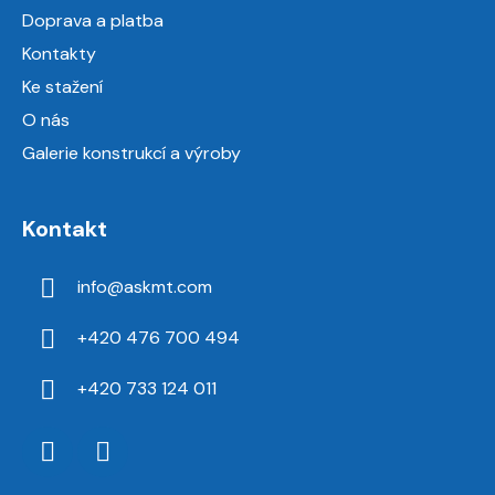
í
Doprava a platba
Kontakty
Ke stažení
O nás
Galerie konstrukcí a výroby
Kontakt
info
@
askmt.com
+420 476 700 494
+420 733 124 011