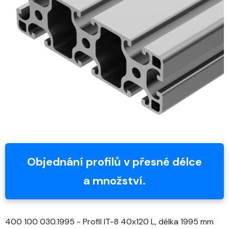
z
5
hvězdiček.
Objednání profilů v přesné délce
a množství.
400 100 030.1995 - Profil IT-8 40x120 L, délka 1995 mm