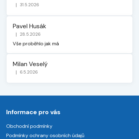
|
31.5.2026
Hodnocení obchodu je 5 z 5 hvězdiček.
Pavel Husák
|
28.5.2026
Hodnocení obchodu je 5 z 5 hvězdiček.
Vše proběhlo jak má
Milan Veselý
|
6.5.2026
Hodnocení obchodu je 5 z 5 hvězdiček.
Z
á
Informace pro vás
p
a
Obchodní podmínky
t
Podmínky ochrany osobních údajů