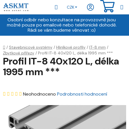
Přejít
Hledat
NÁKU
CZK
na
obsah
KOŠÍ
Osobní odběr nebo konzultace na provozovně jsou
možné pouze po emailové nebo telefonické dohodě.
Rádi se vám budeme věnovat :o)
Domů
/
Stavebnicové systémy
/
Hliníkové profily
/
IT-8 mm
/
Zbytkové přířezy
/
Profil IT-8 40x120 L, délka 1995 mm ***
Profil IT-8 40x120 L, délka
1995 mm ***
Průměrné
Neohodnoceno
Podrobnosti hodnocení
hodnocení
produktu
je
0,0