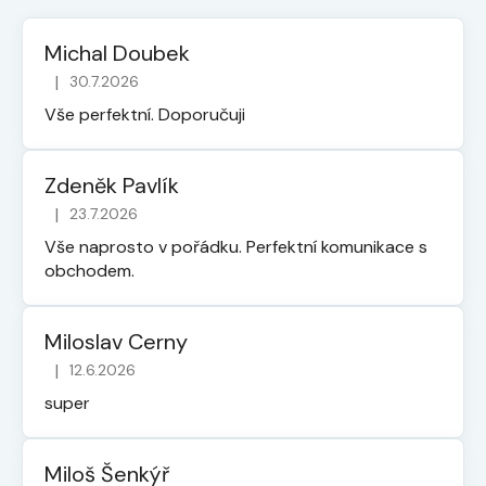
Michal Doubek
|
30.7.2026
Hodnocení obchodu je 5 z 5 hvězdiček.
Vše perfektní. Doporučuji
Zdeněk Pavlík
|
23.7.2026
Hodnocení obchodu je 5 z 5 hvězdiček.
Vše naprosto v pořádku. Perfektní komunikace s
obchodem.
Miloslav Cerny
|
12.6.2026
Hodnocení obchodu je 5 z 5 hvězdiček.
super
Miloš Šenkýř