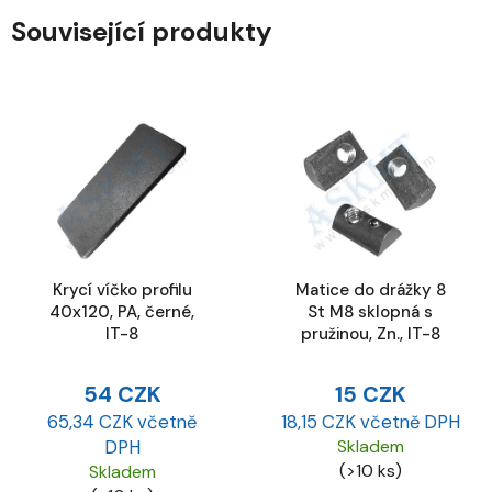
Související produkty
Krycí víčko profilu
Matice do drážky 8
40x120, PA, černé,
St M8 sklopná s
IT-8
pružinou, Zn., IT-8
54 CZK
15 CZK
65,34 CZK včetně
18,15 CZK včetně DPH
DPH
Skladem
(>10 ks)
Skladem