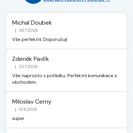
Michal Doubek
|
30.7.2026
Hodnocení obchodu je 5 z 5 hvězdiček.
Vše perfektní. Doporučuji
Zdeněk Pavlík
|
23.7.2026
Hodnocení obchodu je 5 z 5 hvězdiček.
Vše naprosto v pořádku. Perfektní komunikace s
obchodem.
Miloslav Cerny
|
12.6.2026
Hodnocení obchodu je 5 z 5 hvězdiček.
super