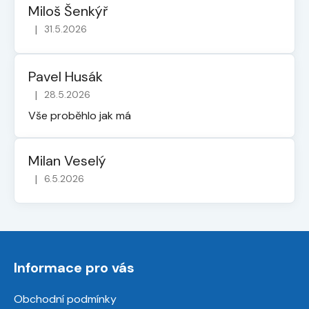
Miloš Šenkýř
|
31.5.2026
Hodnocení obchodu je 5 z 5 hvězdiček.
Pavel Husák
|
28.5.2026
Hodnocení obchodu je 5 z 5 hvězdiček.
Vše proběhlo jak má
Milan Veselý
|
6.5.2026
Hodnocení obchodu je 5 z 5 hvězdiček.
Z
á
Informace pro vás
p
a
Obchodní podmínky