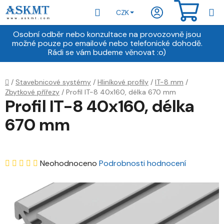
Přejít
Hledat
NÁKU
CZK
na
obsah
KOŠÍ
Osobní odběr nebo konzultace na provozovně jsou
možné pouze po emailové nebo telefonické dohodě.
Rádi se vám budeme věnovat :o)
Domů
/
Stavebnicové systémy
/
Hliníkové profily
/
IT-8 mm
/
Zbytkové přířezy
/
Profil IT-8 40x160, délka 670 mm
Profil IT-8 40x160, délka
670 mm
Průměrné
Neohodnoceno
Podrobnosti hodnocení
hodnocení
produktu
je
0,0