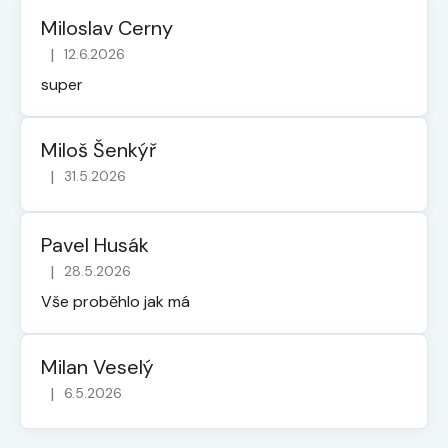
Miloslav Cerny
|
12.6.2026
Hodnocení obchodu je 5 z 5 hvězdiček.
super
Miloš Šenkýř
|
31.5.2026
Hodnocení obchodu je 5 z 5 hvězdiček.
Pavel Husák
|
28.5.2026
Hodnocení obchodu je 5 z 5 hvězdiček.
Vše proběhlo jak má
Milan Veselý
|
6.5.2026
Hodnocení obchodu je 5 z 5 hvězdiček.