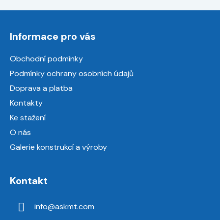
Z
á
Informace pro vás
p
a
Obchodní podmínky
t
Podmínky ochrany osobních údajů
í
Doprava a platba
Kontakty
Ke stažení
O nás
Galerie konstrukcí a výroby
Kontakt
info
@
askmt.com