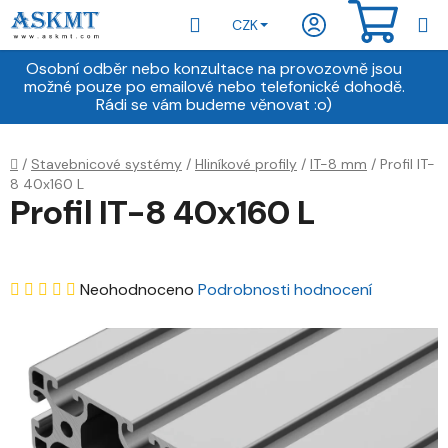
Přejít
Hledat
NÁKU
CZK
na
obsah
KOŠÍ
Osobní odběr nebo konzultace na provozovně jsou
možné pouze po emailové nebo telefonické dohodě.
Rádi se vám budeme věnovat :o)
Domů
/
Stavebnicové systémy
/
Hliníkové profily
/
IT-8 mm
/
Profil IT-
8 40x160 L
Profil IT-8 40x160 L
Průměrné
Neohodnoceno
Podrobnosti hodnocení
hodnocení
produktu
je
0,0
z