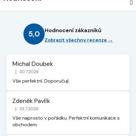
Hodnocení zákazníků
5,0
Zobrazit všechny recenze →
Michal Doubek
|
30.7.2026
Hodnocení obchodu je 5 z 5 hvězdiček.
Vše perfektní. Doporučuji
Zdeněk Pavlík
|
23.7.2026
Hodnocení obchodu je 5 z 5 hvězdiček.
Vše naprosto v pořádku. Perfektní komunikace s
obchodem.