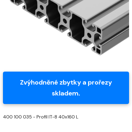
5
hvězdiček.
Zvýhodněné zbytky a prořezy
skladem.
400 100 035 - Profil IT-8 40x160 L