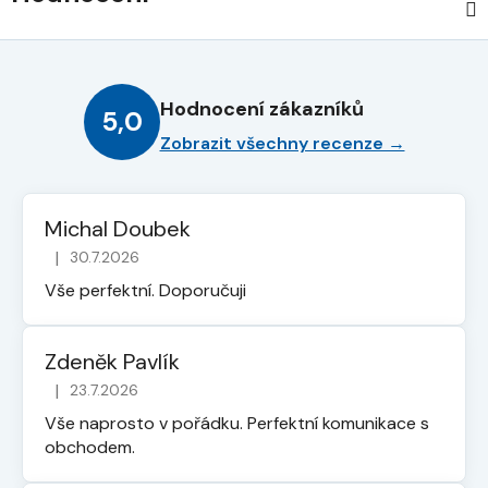
Hodnocení zákazníků
5,0
Zobrazit všechny recenze →
Michal Doubek
|
30.7.2026
Hodnocení obchodu je 5 z 5 hvězdiček.
Vše perfektní. Doporučuji
Zdeněk Pavlík
|
23.7.2026
Hodnocení obchodu je 5 z 5 hvězdiček.
Vše naprosto v pořádku. Perfektní komunikace s
obchodem.