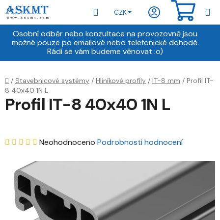
Přejít
Hledat
NÁKU
CZK
na
obsah
KOŠÍ
Osobní odběr nebo konzultace na provozovně jsou
možné pouze po emailové nebo telefonické dohodě.
Rádi se vám budeme věnovat :o)
Domů
/
Stavebnicové systémy
/
Hliníkové profily
/
IT-8 mm
/
Profil IT-
8 40x40 1N L
Profil IT-8 40x40 1N L
Průměrné
Neohodnoceno
Podrobnosti hodnocení
hodnocení
produktu
je
0,0
z