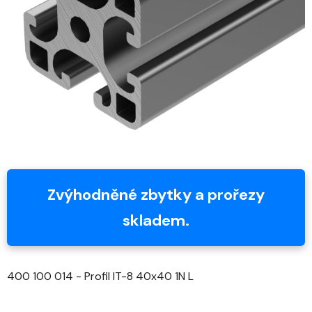
5
hvězdiček.
Zvýhodněné zbytky a prořezy
skladem.
400 100 014 - Profil IT-8 40x40 1N L