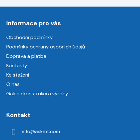
Z
á
Informace pro vás
p
a
Obchodní podmínky
t
Podmínky ochrany osobních údajů
í
Doprava a platba
Kontakty
Ke stažení
O nás
Galerie konstrukcí a výroby
Kontakt
info
@
askmt.com