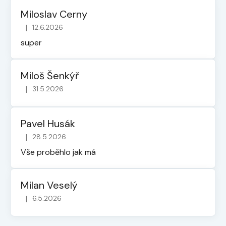
Miloslav Cerny
|
12.6.2026
Hodnocení obchodu je 5 z 5 hvězdiček.
super
Miloš Šenkýř
|
31.5.2026
Hodnocení obchodu je 5 z 5 hvězdiček.
Pavel Husák
|
28.5.2026
Hodnocení obchodu je 5 z 5 hvězdiček.
Vše proběhlo jak má
Milan Veselý
|
6.5.2026
Hodnocení obchodu je 5 z 5 hvězdiček.