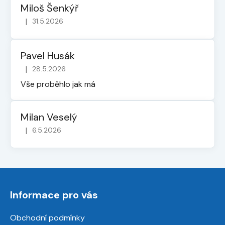
Miloš Šenkýř
|
31.5.2026
Hodnocení obchodu je 5 z 5 hvězdiček.
Pavel Husák
|
28.5.2026
Hodnocení obchodu je 5 z 5 hvězdiček.
Vše proběhlo jak má
Milan Veselý
|
6.5.2026
Hodnocení obchodu je 5 z 5 hvězdiček.
Z
á
Informace pro vás
p
a
Obchodní podmínky