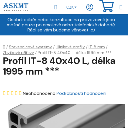
Přejít
Hledat
NÁKU
CZK
na
obsah
KOŠÍ
Osobní odběr nebo konzultace na provozovně jsou
možné pouze po emailové nebo telefonické dohodě.
Rádi se vám budeme věnovat :o)
Domů
/
Stavebnicové systémy
/
Hliníkové profily
/
IT-8 mm
/
Zbytkové přířezy
/
Profil IT-8 40x40 L, délka 1995 mm ***
Profil IT-8 40x40 L, délka
1995 mm ***
Průměrné
Neohodnoceno
Podrobnosti hodnocení
hodnocení
produktu
je
0,0