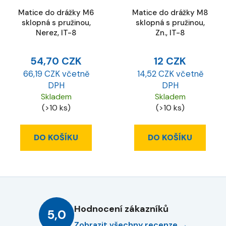
Matice do drážky M6
Matice do drážky M8
sklopná s pružinou,
sklopná s pružinou,
Nerez, IT-8
Zn., IT-8
54,70 CZK
12 CZK
66,19 CZK včetně
14,52 CZK včetně
DPH
DPH
Skladem
Skladem
(>10 ks)
(>10 ks)
DO KOŠÍKU
DO KOŠÍKU
Hodnocení zákazníků
5,0
Zobrazit všechny recenze →