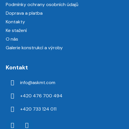
t
Podmínky ochrany osobních údajů
í
Doprava a platba
Kontakty
Ke stažení
O nás
Galerie konstrukcí a výroby
Kontakt
info
@
askmt.com
+420 476 700 494
+420 733 124 011