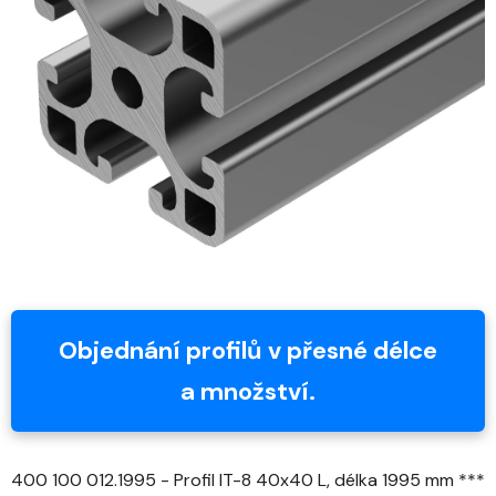
z
5
hvězdiček.
Objednání profilů v přesné délce
a množství.
400 100 012.1995 - Profil IT-8 40x40 L, délka 1995 mm ***