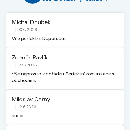
Michal Doubek
|
30.7.2026
Hodnocení obchodu je 5 z 5 hvězdiček.
Vše perfektní. Doporučuji
Zdeněk Pavlík
|
23.7.2026
Hodnocení obchodu je 5 z 5 hvězdiček.
Vše naprosto v pořádku. Perfektní komunikace s
obchodem.
Miloslav Cerny
|
12.6.2026
Hodnocení obchodu je 5 z 5 hvězdiček.
super