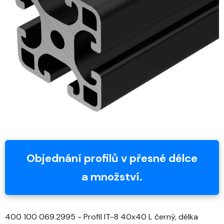
z
5
hvězdiček.
Objednání profilů v přesné délce
a množství.
400 100 069.2995 - Profil IT-8 40x40 L černý, délka