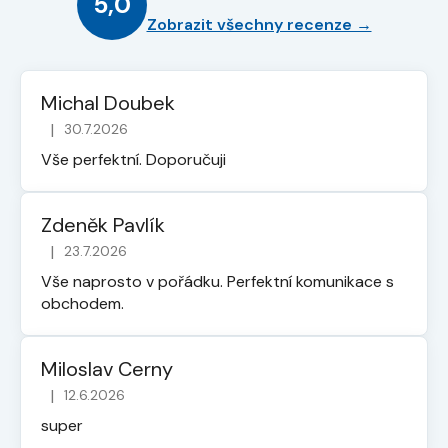
5,0
Zobrazit všechny recenze →
Michal Doubek
|
30.7.2026
Hodnocení obchodu je 5 z 5 hvězdiček.
Vše perfektní. Doporučuji
Zdeněk Pavlík
|
23.7.2026
Hodnocení obchodu je 5 z 5 hvězdiček.
Vše naprosto v pořádku. Perfektní komunikace s
obchodem.
Miloslav Cerny
|
12.6.2026
Hodnocení obchodu je 5 z 5 hvězdiček.
super