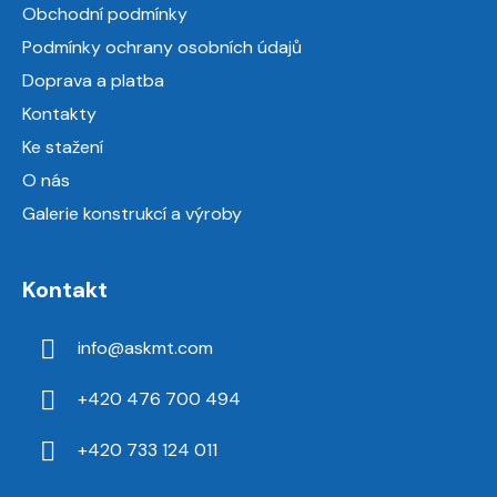
a
Obchodní podmínky
t
Podmínky ochrany osobních údajů
í
Doprava a platba
Kontakty
Ke stažení
O nás
Galerie konstrukcí a výroby
Kontakt
info
@
askmt.com
+420 476 700 494
+420 733 124 011