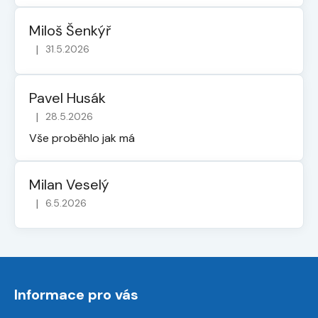
Miloš Šenkýř
|
31.5.2026
Hodnocení obchodu je 5 z 5 hvězdiček.
Pavel Husák
|
28.5.2026
Hodnocení obchodu je 5 z 5 hvězdiček.
Vše proběhlo jak má
Milan Veselý
|
6.5.2026
Hodnocení obchodu je 5 z 5 hvězdiček.
Z
á
Informace pro vás
p