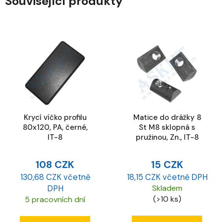
Související produkty
Krycí víčko profilu
Matice do drážky 8
80x120, PA, černé,
St M8 sklopná s
IT-8
pružinou, Zn., IT-8
108 CZK
15 CZK
130,68 CZK včetně
18,15 CZK včetně DPH
DPH
Skladem
(>10 ks)
5 pracovních dní