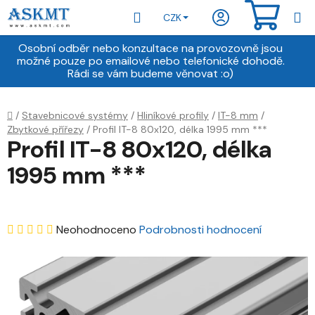
Přejít
Hledat
NÁKU
CZK
na
obsah
KOŠÍ
Osobní odběr nebo konzultace na provozovně jsou
možné pouze po emailové nebo telefonické dohodě.
Rádi se vám budeme věnovat :o)
Domů
/
Stavebnicové systémy
/
Hliníkové profily
/
IT-8 mm
/
Zbytkové přířezy
/
Profil IT-8 80x120, délka 1995 mm ***
Profil IT-8 80x120, délka
1995 mm ***
Průměrné
Neohodnoceno
Podrobnosti hodnocení
hodnocení
produktu
je
0,0