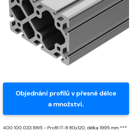
z
5
hvězdiček.
Objednání profilů v přesné délce
a množství.
400 100 033.1995 - Profil IT-8 80x120, délka 1995 mm ***