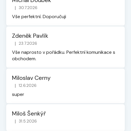
|
30.7.2026
Hodnocení obchodu je 5 z 5 hvězdiček.
Vše perfektní. Doporučuji
Zdeněk Pavlík
|
23.7.2026
Hodnocení obchodu je 5 z 5 hvězdiček.
Vše naprosto v pořádku. Perfektní komunikace s
obchodem.
Miloslav Cerny
|
12.6.2026
Hodnocení obchodu je 5 z 5 hvězdiček.
super
Miloš Šenkýř
|
31.5.2026
Hodnocení obchodu je 5 z 5 hvězdiček.