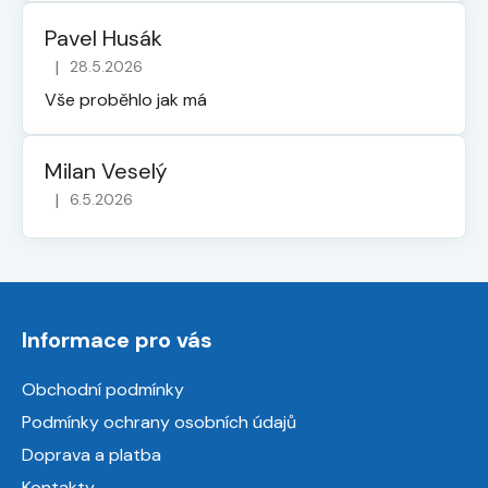
Pavel Husák
|
28.5.2026
Hodnocení obchodu je 5 z 5 hvězdiček.
Vše proběhlo jak má
Milan Veselý
|
6.5.2026
Hodnocení obchodu je 5 z 5 hvězdiček.
Z
á
Informace pro vás
p
a
Obchodní podmínky
t
Podmínky ochrany osobních údajů
í
Doprava a platba
Kontakty