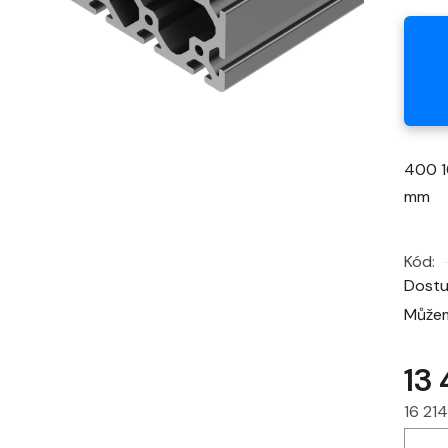
400 1
mm
Kód:
Dost
Můžem
13
16 21
Měrná