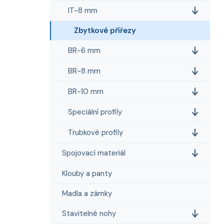
e
n
IT-8 mm
í
p
Zbytkové přířezy
a
BR-6 mm
n
e
BR-8 mm
l
BR-10 mm
Speciální profily
Trubkové profily
Spojovací materiál
Klouby a panty
Madla a zámky
Stavitelné nohy