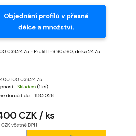
produktu
je
Objednání profilů v přesné
0,0
délce a množství.
z
5
hvězdiček.
00 038.2475 - Profil IT-8 80x160, délka 2475
400 100 038.2475
upnost
Skladem
(1 ks)
e doručit do:
11.8.2026
 400 CZK
/ ks
4 CZK včetně DPH
 cena: