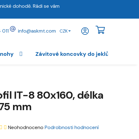
nické dohodě. Rádi se vám
 011
info
@
askmt.com
CZK
NÁKUPNÍ
KOŠÍK
 nohy
Závitové koncovky do jeklů
Vybav
ofil IT-8 80x160, délka
75 mm
Průměrné
Neohodnoceno
Podrobnosti hodnocení
hodnocení