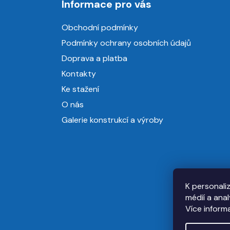
Informace pro vás
p
a
Obchodní podmínky
t
Podmínky ochrany osobních údajů
í
Doprava a platba
Kontakty
Ke stažení
O nás
Galerie konstrukcí a výroby
K personali
médií a ana
Více inform