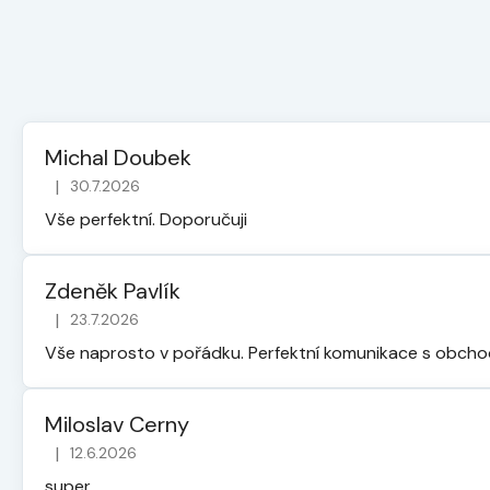
Michal Doubek
|
30.7.2026
Hodnocení obchodu je 5 z 5 hvězdiček.
Vše perfektní. Doporučuji
Zdeněk Pavlík
|
23.7.2026
Hodnocení obchodu je 5 z 5 hvězdiček.
Vše naprosto v pořádku. Perfektní komunikace s obch
Miloslav Cerny
|
12.6.2026
Hodnocení obchodu je 5 z 5 hvězdiček.
super