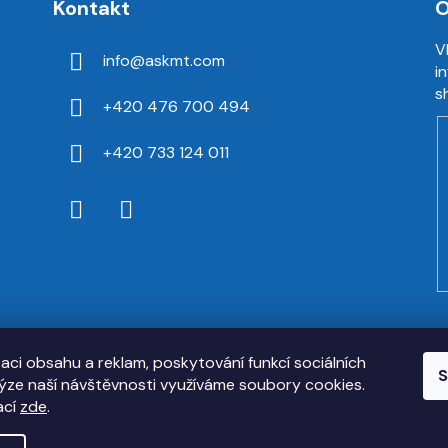
Kontakt
O
V
info
@
askmt.com
i
s
+420 476 700 494
+420 733 124 011
zaci obsahu a reklam, poskytování funkcí sociálních
S
lýze naší návštěvnosti využíváme soubory cookies.
ací
zde
.