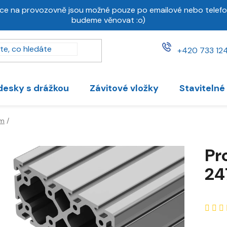
ce na provozovně jsou možné pouze po emailové nebo telefo
budeme věnovat :o)
+420 733 124
desky s drážkou
Závitové vložky
Stavitelné
mm
/
m
Pr
24