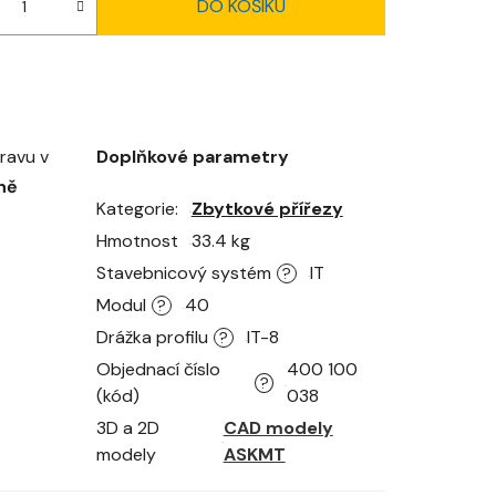
DO KOŠÍKU
pravu v
Doplňkové parametry
ně
Kategorie
Zbytkové přířezy
Hmotnost
33.4 kg
Stavebnicový systém
IT
?
Modul
40
?
Drážka profilu
IT-8
?
Objednací číslo
400 100
?
(kód)
038
3D a 2D
CAD modely
modely
ASKMT