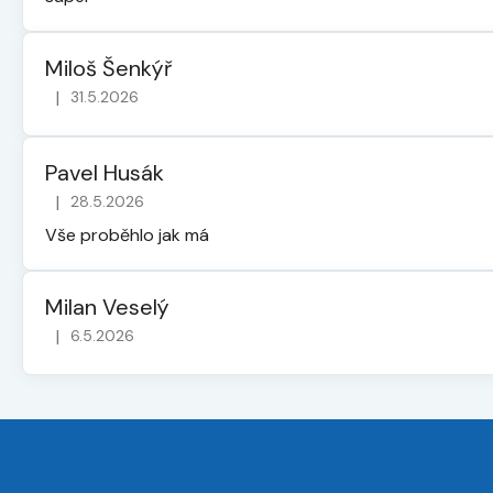
Miloš Šenkýř
|
31.5.2026
Hodnocení obchodu je 5 z 5 hvězdiček.
Pavel Husák
|
28.5.2026
Hodnocení obchodu je 5 z 5 hvězdiček.
Vše proběhlo jak má
Milan Veselý
|
6.5.2026
Hodnocení obchodu je 5 z 5 hvězdiček.
Z
á