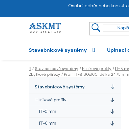
Přejít
Osobní odběr nebo konzulta
na
obsah
Stavebnicové systémy
Upínací 
Domů
/
Stavebnicové systémy
/
Hliníkové profily
/
IT-8 
Zbytkové přířezy
/
Profil IT-8 80x160, délka 2475 m
P
K
Přeskočit
a
kategorie
o
Stavebnicové systémy
t
s
e
Hliníkové profily
t
g
r
o
IT-5 mm
a
r
IT-6 mm
i
n