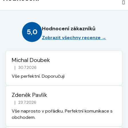
Hodnocení zákazníků
5,0
Zobrazit všechny recenze →
Michal Doubek
|
30.7.2026
Hodnocení obchodu je 5 z 5 hvězdiček.
Vše perfektní. Doporučuji
Zdeněk Pavlík
|
23.7.2026
Hodnocení obchodu je 5 z 5 hvězdiček.
Vše naprosto v pořádku. Perfektní komunikace s
obchodem.