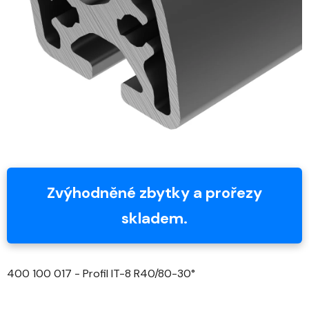
5
hvězdiček.
Zvýhodněné zbytky a prořezy
skladem.
400 100 017 - Profil IT-8 R40/80-30°