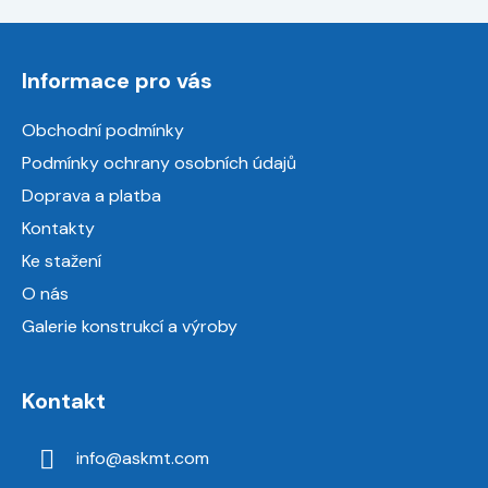
Z
á
Informace pro vás
p
a
Obchodní podmínky
t
Podmínky ochrany osobních údajů
í
Doprava a platba
Kontakty
Ke stažení
O nás
Galerie konstrukcí a výroby
Kontakt
info
@
askmt.com