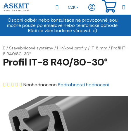
Přejít
Hledat
NÁKU
CZK
na
obsah
KOŠÍ
Osobní odběr nebo konzultace na provozovně jsou
možné pouze po emailové nebo telefonické dohodě.
Rádi se vám budeme věnovat :o)
Domů
/
Stavebnicové systémy
/
Hliníkové profily
/
IT-8 mm
/
Profil IT-
8 R40/80-30°
Profil IT-8 R40/80-30°
Průměrné
Neohodnoceno
Podrobnosti hodnocení
hodnocení
produktu
je
0,0
z