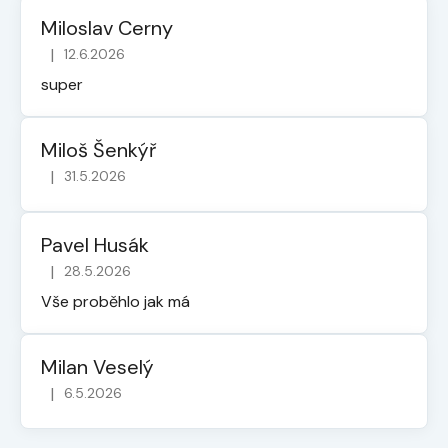
Miloslav Cerny
|
12.6.2026
Hodnocení obchodu je 5 z 5 hvězdiček.
super
Miloš Šenkýř
|
31.5.2026
Hodnocení obchodu je 5 z 5 hvězdiček.
Pavel Husák
|
28.5.2026
Hodnocení obchodu je 5 z 5 hvězdiček.
Vše proběhlo jak má
Milan Veselý
|
6.5.2026
Hodnocení obchodu je 5 z 5 hvězdiček.