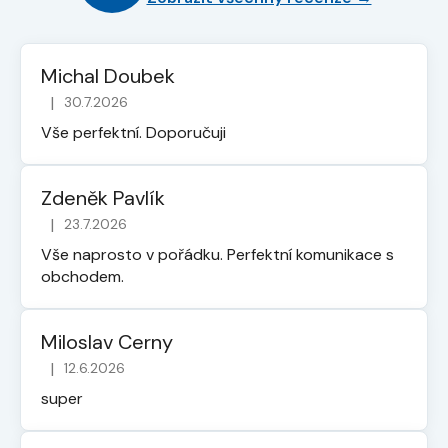
Michal Doubek
|
30.7.2026
Hodnocení obchodu je 5 z 5 hvězdiček.
Vše perfektní. Doporučuji
Zdeněk Pavlík
|
23.7.2026
Hodnocení obchodu je 5 z 5 hvězdiček.
Vše naprosto v pořádku. Perfektní komunikace s
obchodem.
Miloslav Cerny
|
12.6.2026
Hodnocení obchodu je 5 z 5 hvězdiček.
super