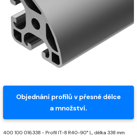
z
5
hvězdiček.
Objednání profilů v přesné délce
a množství.
400 100 016.338 - Profil IT-8 R40-90° L, délka 338 mm