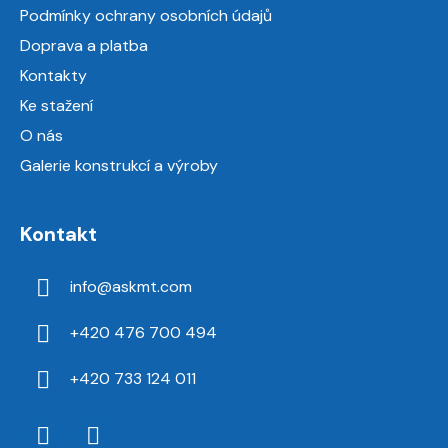
t
Podmínky ochrany osobních údajů
í
Doprava a platba
Kontakty
Ke stažení
O nás
Galerie konstrukcí a výroby
Kontakt
info
@
askmt.com
+420 476 700 494
+420 733 124 011