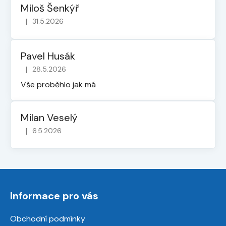
Miloš Šenkýř
|
31.5.2026
Hodnocení obchodu je 5 z 5 hvězdiček.
Pavel Husák
|
28.5.2026
Hodnocení obchodu je 5 z 5 hvězdiček.
Vše proběhlo jak má
Milan Veselý
|
6.5.2026
Hodnocení obchodu je 5 z 5 hvězdiček.
Z
á
Informace pro vás
p
a
Obchodní podmínky