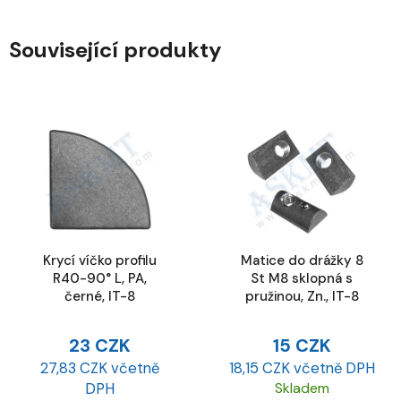
Související produkty
Krycí víčko profilu
Matice do drážky 8
R40-90° L, PA,
St M8 sklopná s
černé, IT-8
pružinou, Zn., IT-8
23 CZK
15 CZK
27,83 CZK včetně
18,15 CZK včetně DPH
DPH
Skladem