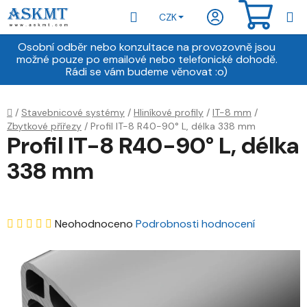
Přejít
Hledat
NÁKU
CZK
na
obsah
KOŠÍ
Osobní odběr nebo konzultace na provozovně jsou
možné pouze po emailové nebo telefonické dohodě.
Rádi se vám budeme věnovat :o)
Domů
/
Stavebnicové systémy
/
Hliníkové profily
/
IT-8 mm
/
Zbytkové přířezy
/
Profil IT-8 R40-90° L, délka 338 mm
Profil IT-8 R40-90° L, délka
338 mm
Průměrné
Neohodnoceno
Podrobnosti hodnocení
hodnocení
produktu
je
0,0