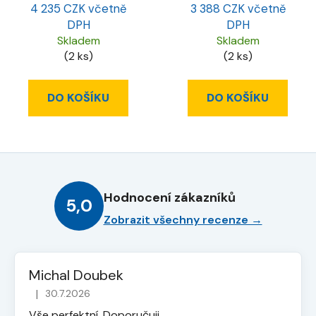
4 235 CZK včetně
3 388 CZK včetně
DPH
DPH
Skladem
Skladem
(2 ks)
(2 ks)
DO KOŠÍKU
DO KOŠÍKU
Hodnocení zákazníků
5,0
Zobrazit všechny recenze →
Michal Doubek
|
30.7.2026
Hodnocení obchodu je 5 z 5 hvězdiček.
Vše perfektní. Doporučuji