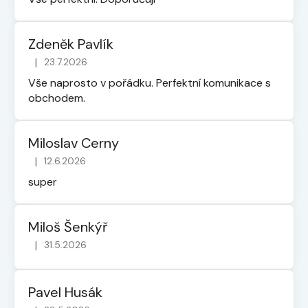
Zdeněk Pavlík
|
23.7.2026
Hodnocení obchodu je 5 z 5 hvězdiček.
Vše naprosto v pořádku. Perfektní komunikace s
obchodem.
Miloslav Cerny
|
12.6.2026
Hodnocení obchodu je 5 z 5 hvězdiček.
super
Miloš Šenkýř
|
31.5.2026
Hodnocení obchodu je 5 z 5 hvězdiček.
Pavel Husák