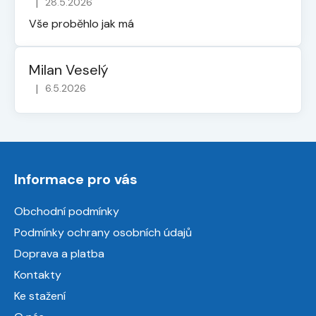
|
28.5.2026
Hodnocení obchodu je 5 z 5 hvězdiček.
Vše proběhlo jak má
Milan Veselý
|
6.5.2026
Hodnocení obchodu je 5 z 5 hvězdiček.
Z
á
Informace pro vás
p
a
Obchodní podmínky
t
Podmínky ochrany osobních údajů
í
Doprava a platba
Kontakty
Ke stažení