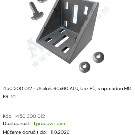
0,0
z
5
hvězdiček.
450 300 012 - Úhelník 60x60 ALU, bez PÚ, s up. sadou M8,
BR-10
Kód:
450 300 012
Dostupnost
1 pracovní den
Můžeme doručit do:
11.8.2026