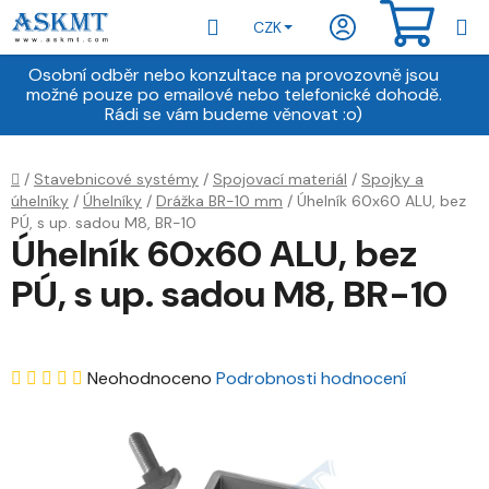
Přejít
Hledat
NÁKU
CZK
na
obsah
KOŠÍ
Osobní odběr nebo konzultace na provozovně jsou
možné pouze po emailové nebo telefonické dohodě.
Rádi se vám budeme věnovat :o)
Domů
/
Stavebnicové systémy
/
Spojovací materiál
/
Spojky a
úhelníky
/
Úhelníky
/
Drážka BR-10 mm
/
Úhelník 60x60 ALU, bez
PÚ, s up. sadou M8, BR-10
Úhelník 60x60 ALU, bez
PÚ, s up. sadou M8, BR-10
Průměrné
Neohodnoceno
Podrobnosti hodnocení
hodnocení
produktu
je