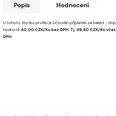
Popis
Hodnocení
U tohoto zbytku profilu je účtován příplatek za balení - do
hodnotě
40,00 CZK/Ks bez DPH. Tj. 48,40 CZK/Ks vče
DPH
.