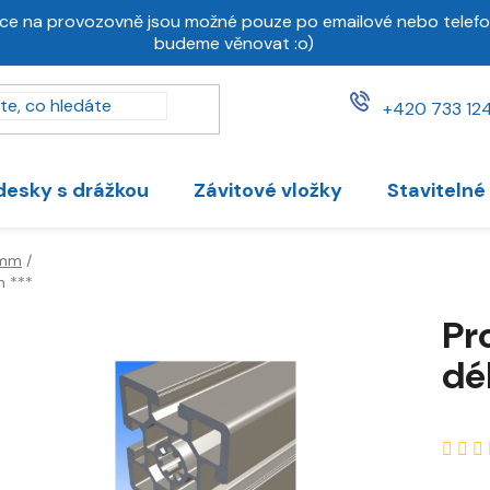
ce na provozovně jsou možné pouze po emailové nebo telefo
budeme věnovat :o)
+420 733 124
desky s drážkou
Závitové vložky
Stavitelné
 mm
/
m ***
Pr
dé