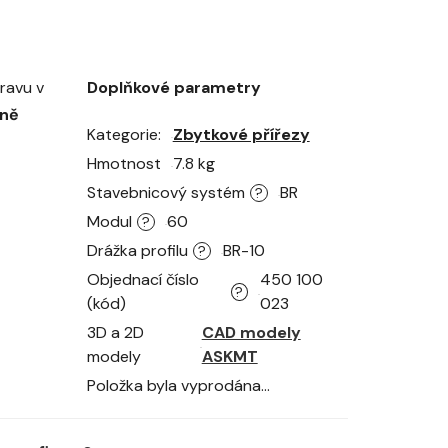
pravu v
Doplňkové parametry
tně
Kategorie
Zbytkové přířezy
Hmotnost
7.8 kg
Stavebnicový systém
BR
?
Modul
60
?
Drážka profilu
BR-10
?
Objednací číslo
450 100
?
(kód)
023
3D a 2D
CAD modely
modely
ASKMT
Položka byla vyprodána…