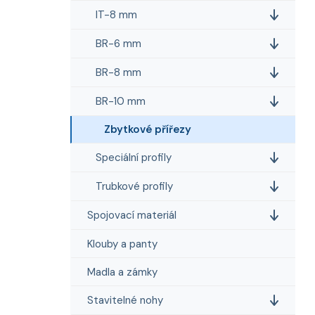
e
n
IT-8 mm
í
p
BR-6 mm
a
BR-8 mm
n
e
BR-10 mm
l
Zbytkové přířezy
Speciální profily
Trubkové profily
Spojovací materiál
Klouby a panty
Madla a zámky
Stavitelné nohy