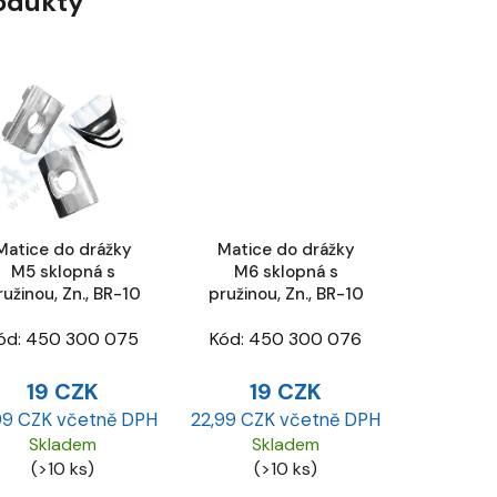
rodukty
Matice do drážky
Matice do drážky
M5 sklopná s
M6 sklopná s
ružinou, Zn., BR-10
pružinou, Zn., BR-10
ód:
450 300 075
Kód:
450 300 076
19 CZK
19 CZK
99 CZK včetně DPH
22,99 CZK včetně DPH
Skladem
Skladem
(>10 ks)
(>10 ks)