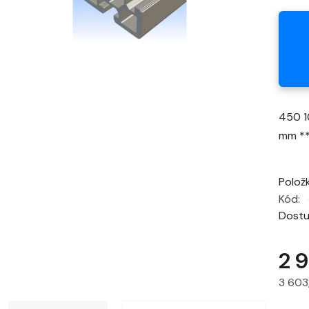
450 1
mm *
Polož
Kód:
Dost
2 
3 603
Měrná