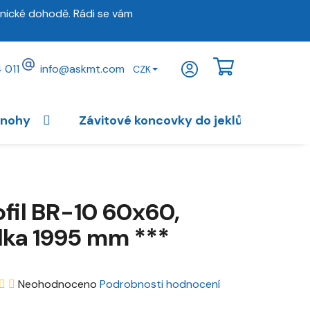
nické dohodě. Rádi se vám
 011
info
@
askmt.com
CZK
NÁKUPNÍ
KOŠÍK
 nohy
Závitové koncovky do jeklů
Vybav
ofil BR-10 60x60,
lka 1995 mm ***
Průměrné
Neohodnoceno
Podrobnosti hodnocení
hodnocení