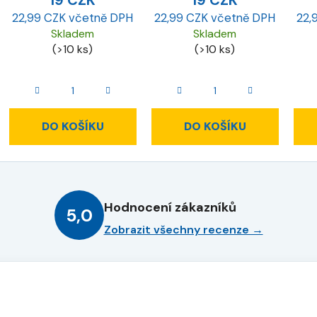
19 CZK
19 CZK
22,99 CZK včetně DPH
22,99 CZK včetně DPH
22,
Skladem
Skladem
(>10 ks)
(>10 ks)
DO KOŠÍKU
DO KOŠÍKU
Hodnocení zákazníků
5,0
Zobrazit všechny recenze →