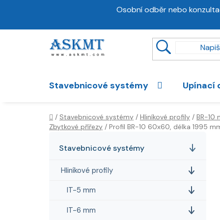
Přejít
Osobní odběr nebo konzulta
na
obsah
Stavebnicové systémy
Upínací 
Domů
/
Stavebnicové systémy
/
Hliníkové profily
/
BR-10
Zbytkové přířezy
/
Profil BR-10 60x60, délka 1995 m
P
K
Přeskočit
a
kategorie
o
Stavebnicové systémy
t
s
e
Hliníkové profily
t
g
r
o
IT-5 mm
a
r
IT-6 mm
i
n