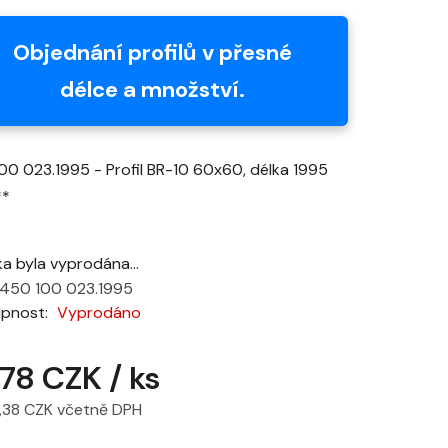
produktu
je
Objednání profilů v přesné
0,0
délce a množství.
z
5
hvězdiček.
00 023.1995 - Profil BR-10 60x60, délka 1995
**
ka byla vyprodána…
450 100 023.1995
upnost
Vyprodáno
978 CZK
/ ks
,38 CZK včetně DPH
 cena: