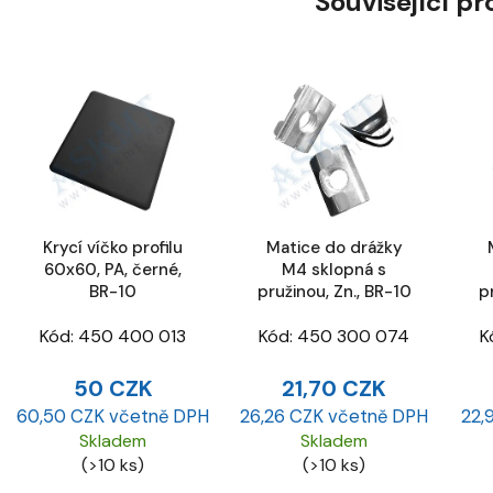
Související p
Krycí víčko profilu
Matice do drážky
60x60, PA, černé,
M4 sklopná s
BR-10
pružinou, Zn., BR-10
p
Kód:
450 400 013
Kód:
450 300 074
K
50 CZK
21,70 CZK
60,50 CZK včetně DPH
26,26 CZK včetně DPH
22,
Skladem
Skladem
(>10 ks)
(>10 ks)