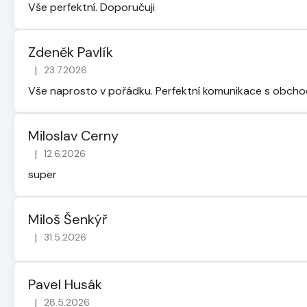
Vše perfektní. Doporučuji
Zdeněk Pavlík
|
23.7.2026
Hodnocení obchodu je 5 z 5 hvězdiček.
Vše naprosto v pořádku. Perfektní komunikace s obch
Miloslav Cerny
|
12.6.2026
Hodnocení obchodu je 5 z 5 hvězdiček.
super
Miloš Šenkýř
|
31.5.2026
Hodnocení obchodu je 5 z 5 hvězdiček.
Pavel Husák
|
28.5.2026