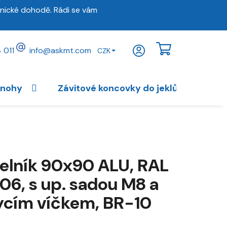
nické dohodě. Rádi se vám
 011
info
@
askmt.com
CZK
NÁKUPNÍ
KOŠÍK
 nohy
Závitové koncovky do jeklů
Vybav
elník 90x90 ALU, RAL
06, s up. sadou M8 a
ycím víčkem, BR-10