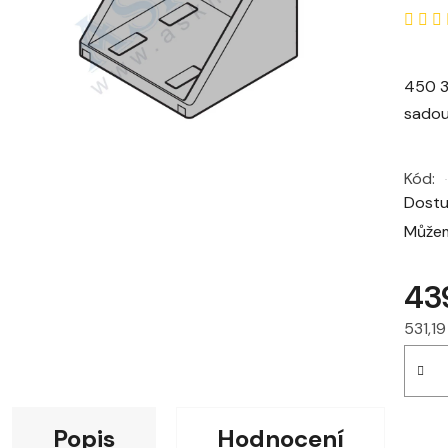
450 3
sadou
Kód:
Dost
Můžem
43
531,1
Měrná
Popis
Hodnocení