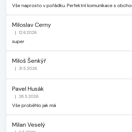
Vše naprosto v pořádku. Perfektní komunikace s obch
Miloslav Cerny
|
12.6.2026
Hodnocení obchodu je 5 z 5 hvězdiček.
super
Miloš Šenkýř
|
31.5.2026
Hodnocení obchodu je 5 z 5 hvězdiček.
Pavel Husák
|
28.5.2026
Hodnocení obchodu je 5 z 5 hvězdiček.
Vše proběhlo jak má
Milan Veselý