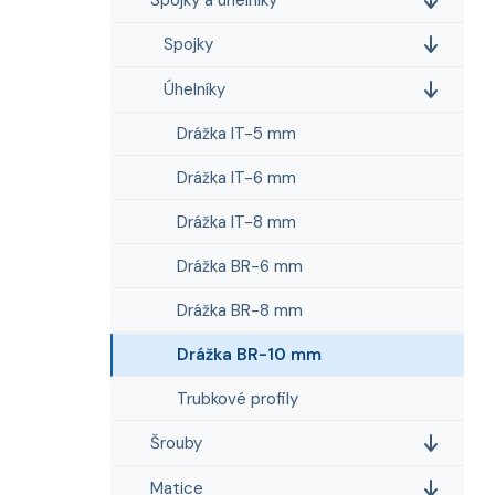
i
n
e
n
Spojky
í
p
Úhelníky
a
Drážka IT-5 mm
n
e
Drážka IT-6 mm
l
Drážka IT-8 mm
Drážka BR-6 mm
Drážka BR-8 mm
Drážka BR-10 mm
Trubkové profily
Šrouby
Matice