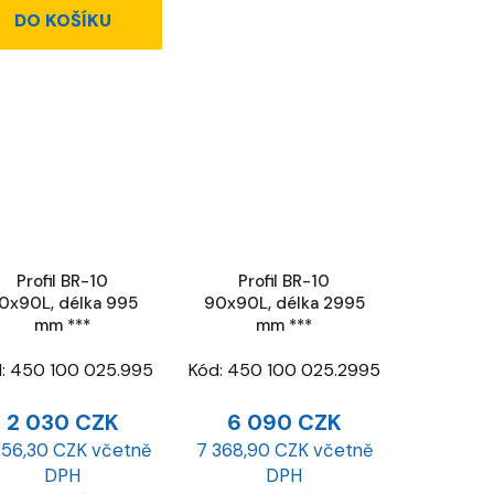
DO KOŠÍKU
Profil BR-10
Profil BR-10
0x90L, délka 995
90x90L, délka 2995
mm ***
mm ***
d:
450 100 025.995
Kód:
450 100 025.2995
2 030 CZK
6 090 CZK
456,30 CZK včetně
7 368,90 CZK včetně
DPH
DPH