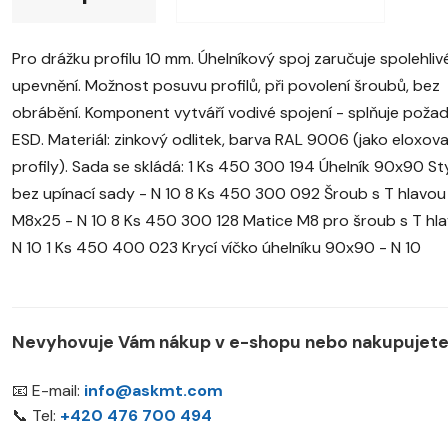
Pro drážku profilu 10 mm. Úhelníkový spoj zaručuje spolehliv
upevnění. Možnost posuvu profilů, při povolení šroubů, bez
obrábění. Komponent vytváří vodivé spojení - splňuje poža
ESD. Materiál: zinkový odlitek, barva RAL 9006 (jako eloxov
profily). Sada se skládá: 1 Ks 450 300 194 Úhelník 90x90 St
bez upínací sady - N 10 8 Ks 450 300 092 Šroub s T hlavou
M8x25 - N 10 8 Ks 450 300 128 Matice M8 pro šroub s T hla
N 10 1 Ks 450 400 023 Krycí víčko úhelníku 90x90 - N 10
Nevyhovuje Vám nákup v e-shopu nebo nakupujete 
📧 E-mail:
info@askmt.com
📞 Tel:
+420 476 700 494