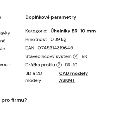
é
Doplňkové parametry
Kategorie
Úhelníky BR-10 mm
davky
Hmotnost
0.39 kg
ané
EAN
0745314319645
yle
Stavebnicový systém
BR
?
vou -
Drážka profilu
BR-10
?
3D a 2D
CAD modely
modely
ASKMT
pro firmu?