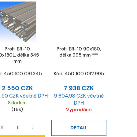
Profil BR-10
Profil BR-10 90x180,
0x180L, délka 345
délka 995 mm ***
mm
d:
450 100 081.345
Kód:
450 100 082.995
2 550 CZK
7 938 CZK
5,50 CZK včetně DPH
9 604,98 CZK včetně
Skladem
DPH
(1 ks)
Vyprodáno
DETAIL