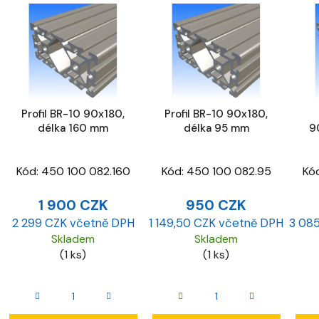
Profil BR-10 90x180,
Profil BR-10 90x180,
délka 160 mm
délka 95 mm
9
Kód:
450 100 082.160
Kód:
450 100 082.95
Kó
1 900 CZK
950 CZK
2 299 CZK včetně DPH
1 149,50 CZK včetně DPH
3 08
Skladem
Skladem
(1 ks)
(1 ks)