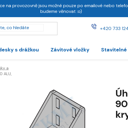
ce na provozovně jsou možné pouze po emailové nebo telefo
budeme věnovat :o)
+420 733 124
desky s drážkou
Závitové vložky
Stavitelné
jky a
0 ALU,
Úh
90
kr