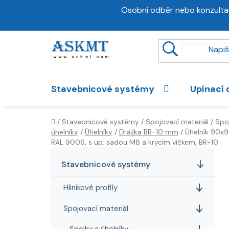
Přejít
Osobní odběr nebo konzulta
na
obsah
Stavebnicové systémy
Upínací 
Domů
/
Stavebnicové systémy
/
Spojovací materiál
/
Spo
úhelníky
/
Úhelníky
/
Drážka BR-10 mm
/
Úhelník 90x9
RAL 9006, s up. sadou M8 a krycím víčkem, BR-10
P
K
Přeskočit
a
kategorie
o
Stavebnicové systémy
t
s
e
Hliníkové profily
t
g
r
o
Spojovací materiál
a
r
Spojky a úhelníky