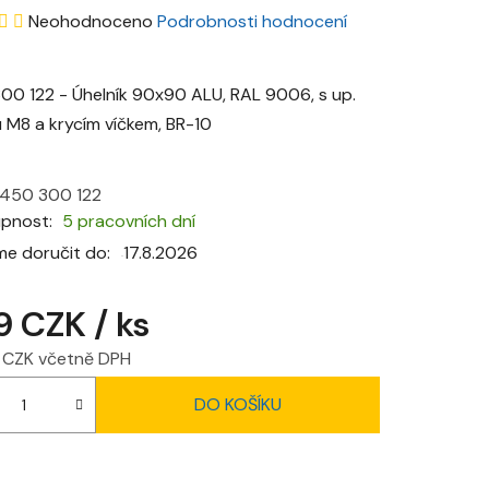
Průměrné
Neohodnoceno
Podrobnosti hodnocení
hodnocení
produktu
00 122 - Úhelník 90x90 ALU, RAL 9006, s up.
je
 M8 a krycím víčkem, BR-10
0,0
z
450 300 122
5
upnost
5 pracovních dní
hvězdiček.
e doručit do:
17.8.2026
9 CZK
/ ks
9 CZK včetně DPH
 cena:
DO KOŠÍKU