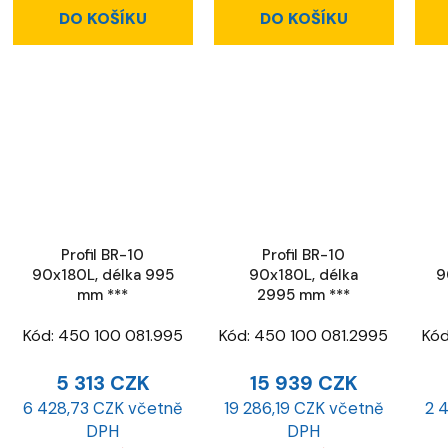
DO KOŠÍKU
DO KOŠÍKU
Profil BR-10
Profil BR-10
90x180L, délka 995
90x180L, délka
9
mm ***
2995 mm ***
Kód:
450 100 081.995
Kód:
450 100 081.2995
Kó
5 313 CZK
15 939 CZK
6 428,73 CZK včetně
19 286,19 CZK včetně
2 
DPH
DPH