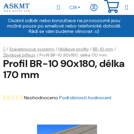
Přejít
Hledat
NÁKU
CZK
na
obsah
KOŠÍ
Osobní odběr nebo konzultace na provozovně jsou
možné pouze po emailové nebo telefonické dohodě.
Rádi se vám budeme věnovat :o)
Domů
/
Stavebnicové systémy
/
Hliníkové profily
/
BR-10 mm
/
Zbytkové přířezy
/
Profil BR-10 90x180, délka 170 mm
Profil BR-10 90x180, délka
170 mm
Průměrné
Neohodnoceno
Podrobnosti hodnocení
hodnocení
produktu
je
0,0