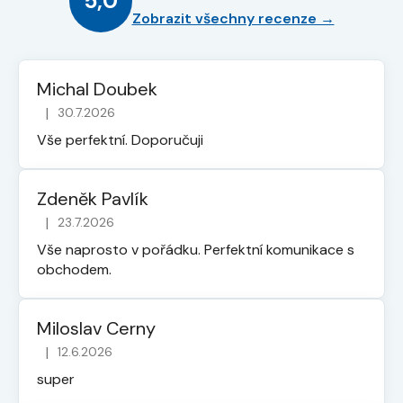
5,0
Zobrazit všechny recenze →
Michal Doubek
|
30.7.2026
Hodnocení obchodu je 5 z 5 hvězdiček.
Vše perfektní. Doporučuji
Zdeněk Pavlík
|
23.7.2026
Hodnocení obchodu je 5 z 5 hvězdiček.
Vše naprosto v pořádku. Perfektní komunikace s
obchodem.
Miloslav Cerny
|
12.6.2026
Hodnocení obchodu je 5 z 5 hvězdiček.
super