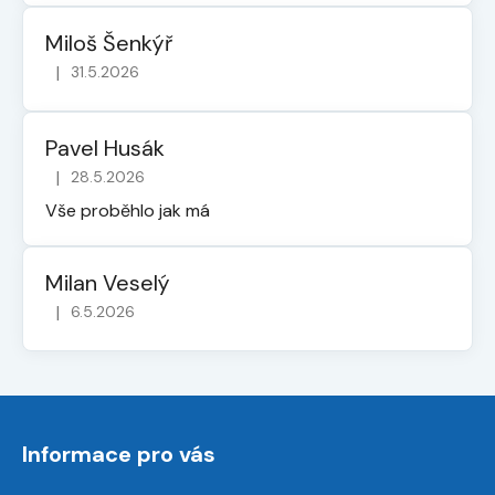
Miloš Šenkýř
|
31.5.2026
Hodnocení obchodu je 5 z 5 hvězdiček.
Pavel Husák
|
28.5.2026
Hodnocení obchodu je 5 z 5 hvězdiček.
Vše proběhlo jak má
Milan Veselý
|
6.5.2026
Hodnocení obchodu je 5 z 5 hvězdiček.
Z
á
Informace pro vás
p
a