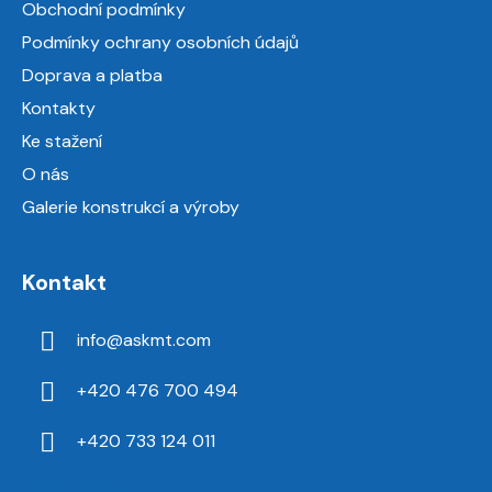
Obchodní podmínky
t
Podmínky ochrany osobních údajů
í
Doprava a platba
Kontakty
Ke stažení
O nás
Galerie konstrukcí a výroby
Kontakt
info
@
askmt.com
+420 476 700 494
+420 733 124 011