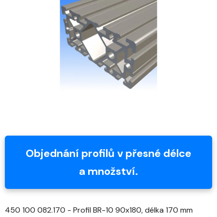
z
5
hvězdiček.
Objednání profilů v přesné délce
a množství.
450 100 082.170 - Profil BR-10 90x180, délka 170 mm