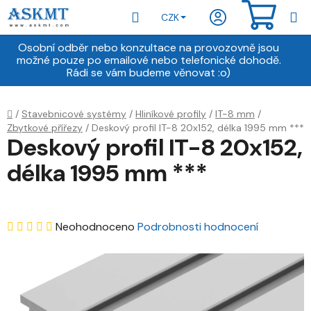
Přejít
Hledat
NÁKU
CZK
na
obsah
KOŠÍ
Osobní odběr nebo konzultace na provozovně jsou
možné pouze po emailové nebo telefonické dohodě.
Rádi se vám budeme věnovat :o)
Domů
/
Stavebnicové systémy
/
Hliníkové profily
/
IT-8 mm
/
Zbytkové přířezy
/
Deskový profil IT-8 20x152, délka 1995 mm ***
Deskový profil IT-8 20x152,
délka 1995 mm ***
Průměrné
Neohodnoceno
Podrobnosti hodnocení
hodnocení
produktu
je
0,0