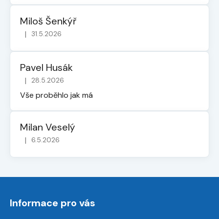
Miloš Šenkýř
|
31.5.2026
Hodnocení obchodu je 5 z 5 hvězdiček.
Pavel Husák
|
28.5.2026
Hodnocení obchodu je 5 z 5 hvězdiček.
Vše proběhlo jak má
Milan Veselý
|
6.5.2026
Hodnocení obchodu je 5 z 5 hvězdiček.
Z
á
Informace pro vás
p