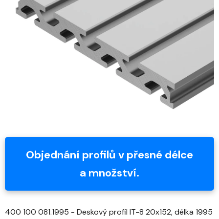
z
5
hvězdiček.
Objednání profilů v přesné délce
a množství.
400 100 081.1995 - Deskový profil IT-8 20x152, délka 1995