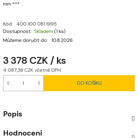
mm ***
Kód:
400 100 081.1995
Dostupnost
Skladem
(1 ks)
Můžeme doručit do:
10.8.2026
3 378 CZK
/ ks
4 087,38 CZK včetně DPH
Měrná cena:
DO KOŠÍKU
Popis
Hodnocení