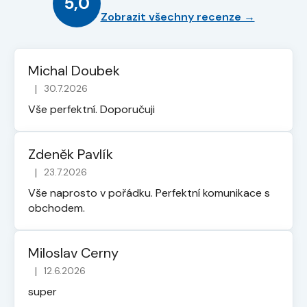
5,0
Zobrazit všechny recenze →
Michal Doubek
|
30.7.2026
Hodnocení obchodu je 5 z 5 hvězdiček.
Vše perfektní. Doporučuji
Zdeněk Pavlík
|
23.7.2026
Hodnocení obchodu je 5 z 5 hvězdiček.
Vše naprosto v pořádku. Perfektní komunikace s
obchodem.
Miloslav Cerny
|
12.6.2026
Hodnocení obchodu je 5 z 5 hvězdiček.
super