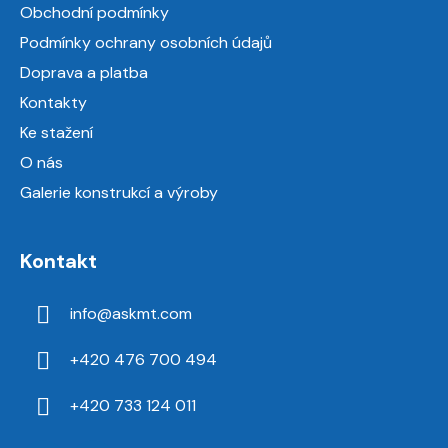
a
Obchodní podmínky
t
Podmínky ochrany osobních údajů
í
Doprava a platba
Kontakty
Ke stažení
O nás
Galerie konstrukcí a výroby
Kontakt
info
@
askmt.com
+420 476 700 494
+420 733 124 011