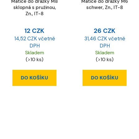
Matice do drážky M8
Matice do drážky M6
sklopná s pružinou,
schwer, Zn., IT-8
Zn., IT-8
12 CZK
26 CZK
14,52 CZK včetně
31,46 CZK včetně
DPH
DPH
Skladem
Skladem
(>10 ks)
(>10 ks)
DO KOŠÍKU
DO KOŠÍKU