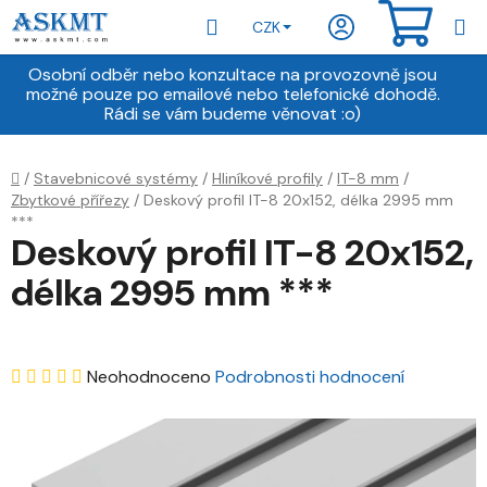
Přejít
Hledat
NÁKU
CZK
na
obsah
KOŠÍ
Osobní odběr nebo konzultace na provozovně jsou
možné pouze po emailové nebo telefonické dohodě.
Rádi se vám budeme věnovat :o)
Domů
/
Stavebnicové systémy
/
Hliníkové profily
/
IT-8 mm
/
Zbytkové přířezy
/
Deskový profil IT-8 20x152, délka 2995 mm
***
Deskový profil IT-8 20x152,
délka 2995 mm ***
Průměrné
Neohodnoceno
Podrobnosti hodnocení
hodnocení
produktu
je