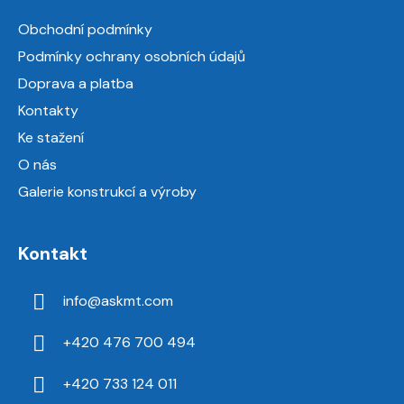
a
Obchodní podmínky
t
Podmínky ochrany osobních údajů
í
Doprava a platba
Kontakty
Ke stažení
O nás
Galerie konstrukcí a výroby
Kontakt
info
@
askmt.com
+420 476 700 494
+420 733 124 011