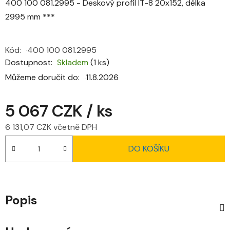
400 100 081.2995 - Deskový profil IT-8 20x152, délka
2995 mm ***
Kód:
400 100 081.2995
Dostupnost
Skladem
(1 ks)
Můžeme doručit do:
11.8.2026
5 067 CZK
/ ks
6 131,07 CZK včetně DPH
Měrná cena:
DO KOŠÍKU
Popis