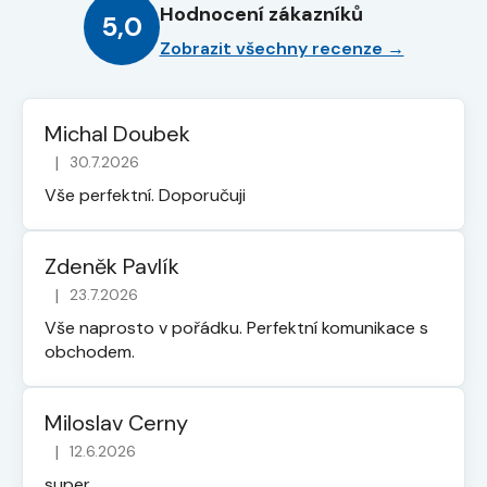
Hodnocení zákazníků
5,0
Zobrazit všechny recenze →
Michal Doubek
|
30.7.2026
Hodnocení obchodu je 5 z 5 hvězdiček.
Vše perfektní. Doporučuji
Zdeněk Pavlík
|
23.7.2026
Hodnocení obchodu je 5 z 5 hvězdiček.
Vše naprosto v pořádku. Perfektní komunikace s
obchodem.
Miloslav Cerny
|
12.6.2026
Hodnocení obchodu je 5 z 5 hvězdiček.
super