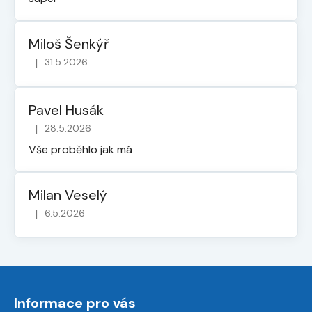
Miloš Šenkýř
|
31.5.2026
Hodnocení obchodu je 5 z 5 hvězdiček.
Pavel Husák
|
28.5.2026
Hodnocení obchodu je 5 z 5 hvězdiček.
Vše proběhlo jak má
Milan Veselý
|
6.5.2026
Hodnocení obchodu je 5 z 5 hvězdiček.
Z
á
Informace pro vás
p