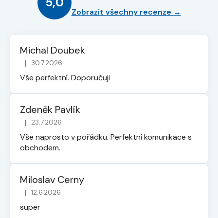
5,0
Zobrazit všechny recenze →
Michal Doubek
|
30.7.2026
Hodnocení obchodu je 5 z 5 hvězdiček.
Vše perfektní. Doporučuji
Zdeněk Pavlík
|
23.7.2026
Hodnocení obchodu je 5 z 5 hvězdiček.
Vše naprosto v pořádku. Perfektní komunikace s
obchodem.
Miloslav Cerny
|
12.6.2026
Hodnocení obchodu je 5 z 5 hvězdiček.
super