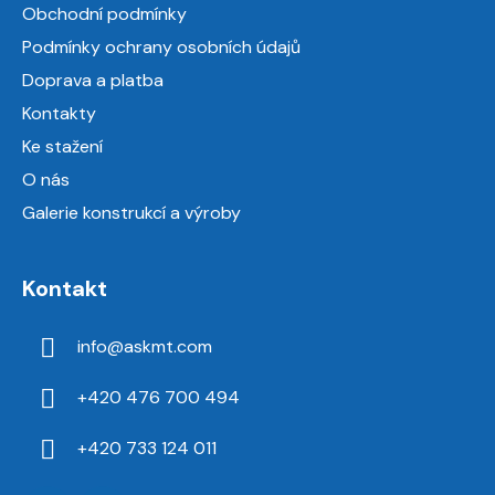
a
Obchodní podmínky
t
Podmínky ochrany osobních údajů
í
Doprava a platba
Kontakty
Ke stažení
O nás
Galerie konstrukcí a výroby
Kontakt
info
@
askmt.com
+420 476 700 494
+420 733 124 011