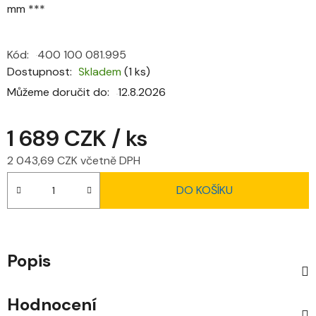
mm ***
Kód:
400 100 081.995
Dostupnost
Skladem
(1 ks)
Můžeme doručit do:
12.8.2026
1 689 CZK
/ ks
2 043,69 CZK včetně DPH
Měrná cena:
DO KOŠÍKU
Popis
Hodnocení