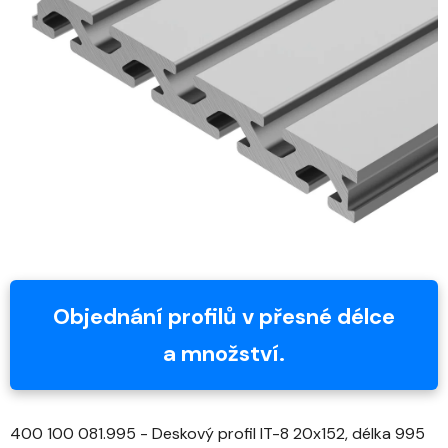
z
5
hvězdiček.
Objednání profilů v přesné délce
a množství.
400 100 081.995 - Deskový profil IT-8 20x152, délka 995