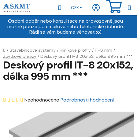
Přejít
Hledat
NÁKU
CZK
na
obsah
KOŠÍ
Osobní odběr nebo konzultace na provozovně jsou
možné pouze po emailové nebo telefonické dohodě.
Rádi se vám budeme věnovat :o)
Domů
/
Stavebnicové systémy
/
Hliníkové profily
/
IT-8 mm
/
Zbytkové přířezy
/
Deskový profil IT-8 20x152, délka 995 mm ***
Deskový profil IT-8 20x152,
délka 995 mm ***
Průměrné
Neohodnoceno
Podrobnosti hodnocení
hodnocení
produktu
je
0,0