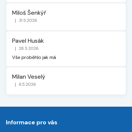
Miloš Šenkýř
|
31.5.2026
Hodnocení obchodu je 5 z 5 hvězdiček.
Pavel Husák
|
28.5.2026
Hodnocení obchodu je 5 z 5 hvězdiček.
Vše proběhlo jak má
Milan Veselý
|
6.5.2026
Hodnocení obchodu je 5 z 5 hvězdiček.
Z
á
Informace pro vás
p