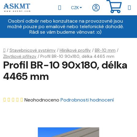
Přejít
Hledat
NÁKU
CZK
na
obsah
KOŠÍ
Osobní odběr nebo konzultace na provozovně jsou
možné pouze po emailové nebo telefonické dohodě.
Rádi se vám budeme věnovat :o)
Domů
/
Stavebnicové systémy
/
Hliníkové profily
/
BR-10 mm
/
Zbytkové přířezy
/
Profil BR-10 90x180, délka 4465 mm
Profil BR-10 90x180, délka
4465 mm
Průměrné
Neohodnoceno
Podrobnosti hodnocení
hodnocení
produktu
je
0,0