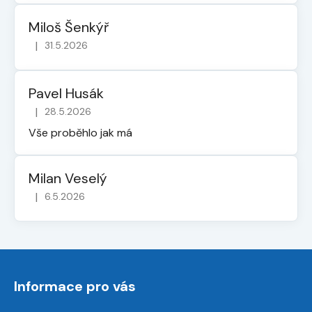
Miloš Šenkýř
|
31.5.2026
Hodnocení obchodu je 5 z 5 hvězdiček.
Pavel Husák
|
28.5.2026
Hodnocení obchodu je 5 z 5 hvězdiček.
Vše proběhlo jak má
Milan Veselý
|
6.5.2026
Hodnocení obchodu je 5 z 5 hvězdiček.
Z
á
Informace pro vás
p
a