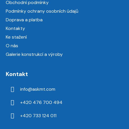
Obchodní podmínky
t
Podmínky ochrany osobních údajů
í
Doprava a platba
Kontakty
Ke stažení
O nás
Galerie konstrukcí a výroby
Kontakt
info
@
askmt.com
+420 476 700 494
+420 733 124 011