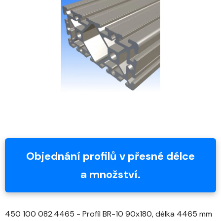
z
5
hvězdiček.
Objednání profilů v přesné délce
a množství.
450 100 082.4465 - Profil BR-10 90x180, délka 4465 mm