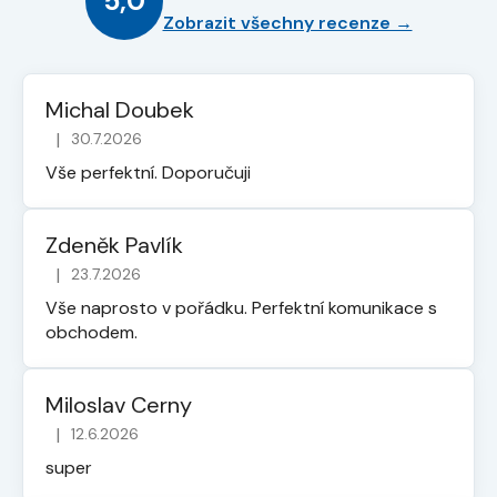
5,0
Zobrazit všechny recenze →
Michal Doubek
|
30.7.2026
Hodnocení obchodu je 5 z 5 hvězdiček.
Vše perfektní. Doporučuji
Zdeněk Pavlík
|
23.7.2026
Hodnocení obchodu je 5 z 5 hvězdiček.
Vše naprosto v pořádku. Perfektní komunikace s
obchodem.
Miloslav Cerny
|
12.6.2026
Hodnocení obchodu je 5 z 5 hvězdiček.
super